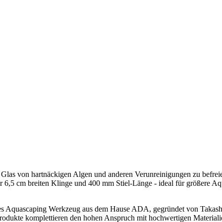
las von hartnäckigen Algen und anderen Verunreinigungen zu befreien.
ner 6,5 cm breiten Klinge und 400 mm Stiel-Länge - ideal für größere A
lles Aquascaping Werkzeug aus dem Hause ADA, gegründet von Takashi
odukte komplettieren den hohen Anspruch mit hochwertigen Materialien