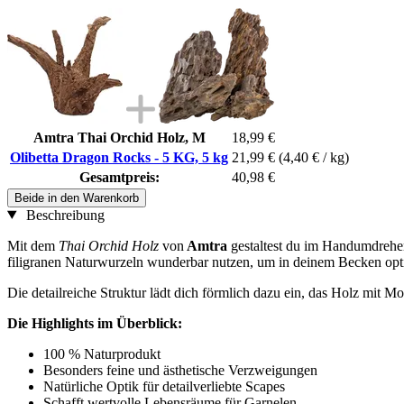
Amtra Thai Orchid Holz, M
18,99 €
Olibetta Dragon Rocks - 5 KG, 5 kg
21,99 €
(4,40 € / kg)
Gesamtpreis:
40,98 €
Beide in den Warenkorb
Beschreibung
Mit dem
Thai Orchid Holz
von
Amtra
gestaltest du im Handumdrehen 
filigranen Naturwurzeln wunderbar nutzen, um in deinem Becken opti
Die detailreiche Struktur lädt dich förmlich dazu ein, das Holz mit 
Die Highlights im Überblick:
100 % Naturprodukt
Besonders feine und ästhetische Verzweigungen
Natürliche Optik für detailverliebte Scapes
Schafft wertvolle Lebensräume für Garnelen