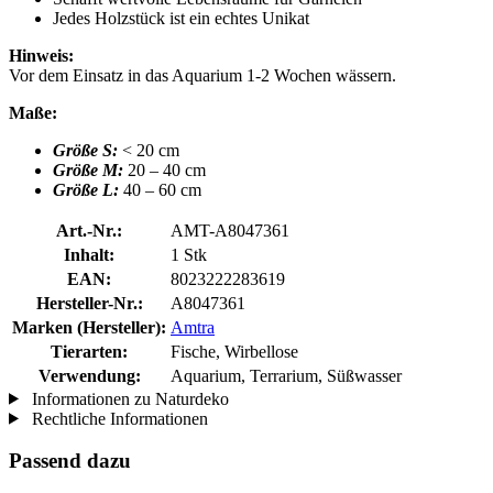
Jedes Holzstück ist ein echtes Unikat
Hinweis:
Vor dem Einsatz in das Aquarium 1-2 Wochen wässern.
Maße:
Größe S:
< 20 cm
Größe M:
20 – 40 cm
Größe L:
40 – 60 cm
Art.-Nr.:
AMT-A8047361
Inhalt:
1 Stk
EAN:
8023222283619
Hersteller-Nr.:
A8047361
Marken (Hersteller):
Amtra
Tierarten:
Fische, Wirbellose
Verwendung:
Aquarium, Terrarium, Süßwasser
Informationen zu Naturdeko
Rechtliche Informationen
Passend dazu