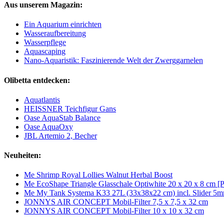
Aus unserem Magazin:
Ein Aquarium einrichten
Wasseraufbereitung
Wasserpflege
Aquascaping
Nano-Aquaristik: Faszinierende Welt der Zwerggarnelen
Olibetta entdecken:
Aquatlantis
HEISSNER Teichfigur Gans
Oase AquaStab Balance
Oase AquaOxy
JBL Artemio 2, Becher
Neuheiten:
Me Shrimp Royal Lollies Walnut Herbal Boost
Me EcoShape Triangle Glasschale Optiwhite 20 x 20 x 8 cm [
Me My Tank Systema K33 27L (33x38x22 cm) incl. Slider 5
JONNYS AIR CONCEPT Mobil-Filter 7,5 x 7,5 x 32 cm
JONNYS AIR CONCEPT Mobil-Filter 10 x 10 x 32 cm