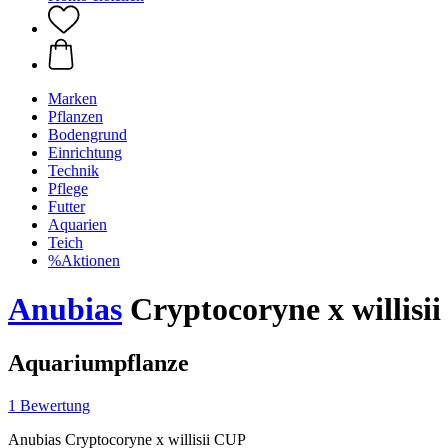
Marken
Pflanzen
Bodengrund
Einrichtung
Technik
Pflege
Futter
Aquarien
Teich
%Aktionen
Anubias
Cryptocoryne x willisi
Aquariumpflanze
1 Bewertung
Anubias Cryptocoryne x willisii CUP