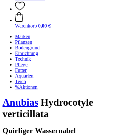
Warenkorb
0,00 €
Marken
Pflanzen
Bodengrund
Einrichtung
Technik
Pflege
Futter
Aquarien
Teich
%Aktionen
Anubias
Hydrocotyle
verticillata
Quirliger Wassernabel