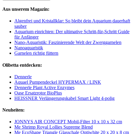
Aus unserem Magazin:
Algenfrei und Kristallklar: So bleibt dein Aquarium dauerhaft
sauber
Aquarium einrichten: Der ultimative Schritt-für-Schritt Guide
für Anfänger
Nano-Aquaristik: Faszinierende Welt der Zwerggarnelen
Nanoaquaristik
Garnelen richtig füttern
Olibetta entdecken:
Dennerle
Aquael Pumpendeckel HYPERMAX / LINK
Dennerle Plant Active Enzymes
Oase Ersatzrotor BioPlus
HEISSNER Verlängerungskabel Smart Light 4-polig
Neuheiten:
JONNYS AIR CONCEPT Mobil-Filter 10 x 10 x 32 cm
Me Shrimp Royal Lollies Supreme Blend
Me EcoShape Triangle Glasschale Optiwhite 20 x 20 x 8 cm