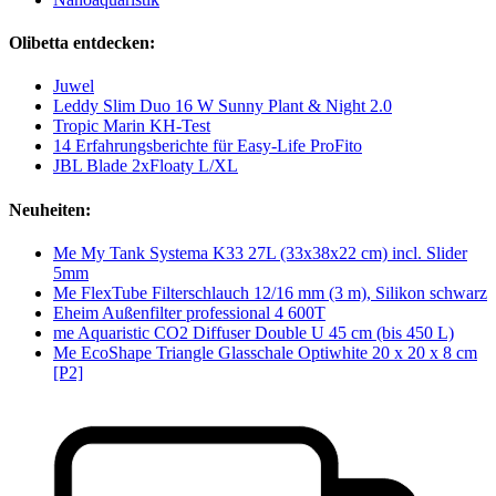
Olibetta entdecken:
Juwel
Leddy Slim Duo 16 W Sunny Plant & Night 2.0
Tropic Marin KH-Test
14 Erfahrungsberichte für Easy-Life ProFito
JBL Blade 2xFloaty L/XL
Neuheiten:
Me My Tank Systema K33 27L (33x38x22 cm) incl. Slider
5mm
Me FlexTube Filterschlauch 12/16 mm (3 m), Silikon schwarz
Eheim Außenfilter professional 4 600T
me Aquaristic CO2 Diffuser Double U 45 cm (bis 450 L)
Me EcoShape Triangle Glasschale Optiwhite 20 x 20 x 8 cm
[P2]