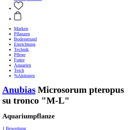
Marken
Pflanzen
Bodengrund
Einrichtung
Technik
Pflege
Futter
Aquarien
Teich
%Aktionen
Anubias
Microsorum pteropus
su tronco "M-L"
Aquariumpflanze
1 Bewertung