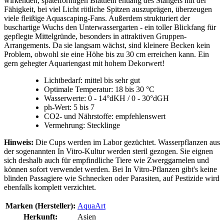
wirkenden, spatelförmigen Blättlein entlang des Stängels mit der
Fähigkeit, bei viel Licht rötliche Spitzen auszuprägen, überzeugen
viele fleißige Aquascaping-Fans. Außerdem strukturiert der
buschartige Wuchs den Unterwassergarten - ein toller Blickfang für
gepflegte Mittelgründe, besonders in attraktiven Gruppen-
Arrangements. Da sie langsam wächst, sind kleinere Becken kein
Problem, obwohl sie eine Höhe bis zu 30 cm erreichen kann. Ein
gern gehegter Aquariengast mit hohem Dekorwert!
Lichtbedarf: mittel bis sehr gut
Optimale Temperatur: 18 bis 30 °C
Wasserwerte: 0 - 14°dKH / 0 - 30°dGH
ph-Wert: 5 bis 7
CO2- und Nährstoffe: empfehlenswert
Vermehrung: Stecklinge
Hinweis:
Die Cups werden im Labor gezüchtet. Wasserpflanzen aus
der sogenannten In Vitro-Kultur werden steril gezogen. Sie eignen
sich deshalb auch für empfindliche Tiere wie Zwerggarnelen und
können sofort verwendet werden. Bei In Vitro-Pflanzen gibt's keine
blinden Passagiere wie Schnecken oder Parasiten, auf Pestizide wird
ebenfalls komplett verzichtet.
Marken (Hersteller):
AquaArt
Herkunft:
Asien