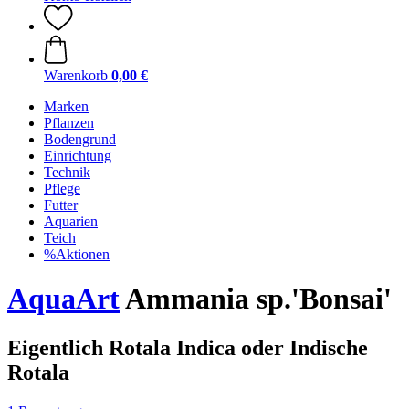
Warenkorb
0,00 €
Marken
Pflanzen
Bodengrund
Einrichtung
Technik
Pflege
Futter
Aquarien
Teich
%Aktionen
AquaArt
Ammania sp.'Bonsai'
Eigentlich Rotala Indica oder Indische
Rotala