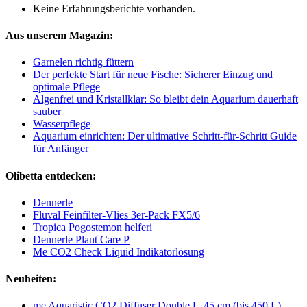
Keine Erfahrungsberichte vorhanden.
Aus unserem Magazin:
Garnelen richtig füttern
Der perfekte Start für neue Fische: Sicherer Einzug und
optimale Pflege
Algenfrei und Kristallklar: So bleibt dein Aquarium dauerhaft
sauber
Wasserpflege
Aquarium einrichten: Der ultimative Schritt-für-Schritt Guide
für Anfänger
Olibetta entdecken:
Dennerle
Fluval Feinfilter-Vlies 3er-Pack FX5/6
Tropica Pogostemon helferi
Dennerle Plant Care P
Me CO2 Check Liquid Indikatorlösung
Neuheiten:
me Aquaristic CO2 Diffuser Double U 45 cm (bis 450 L)