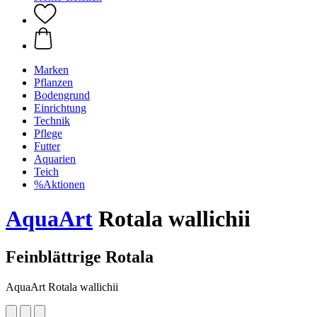
Marken
Pflanzen
Bodengrund
Einrichtung
Technik
Pflege
Futter
Aquarien
Teich
%Aktionen
AquaArt
Rotala wallichii
Feinblättrige Rotala
AquaArt Rotala wallichii