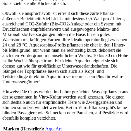
Solist zieht sie alle Blicke auf sich.
Obwohl sie anspruchsvoll ist, erfreut sich diese zarte Pflanze
äußerster Beliebtheit: Viel Licht - mindestens 0,5 Watt pro / Liter -,
ausreichend CO2-Zufuhr (Bio-CO2-Anlage oder ein System mit
Druckflaschen empfehlenswert) und ausgewogene Makro- und
Mikronährstoffversorgungen bilden die Basis für ein gutes
Wachstum mit kräftigen Farben. Ihre Idealtemperatur liegt zwischen
24 und 28 °C. Aquascaping-Profis pflanzen sie eher in den Hinter-
bis Mittelgrund, nur wenn man sie rechtzeitig kürzt, dekoriert sie
auch den Vordergrund mit ansehnlichem Wuchs; 10 bis 30 cm Höhe
ist ihr Wuchshöhespektrum. Für kleine Aquarien eignet sie sich
ebenso gut wie für großflächige Unterwasserlandschaften. Die
Stängel der Topfpflanze lassen sich auch als Kopf- und
Teilstecklinge direkt im Aquarium vermehren - ein Plus für wahre
Unterwassergärtner!
Hinweis: Die Cups werden im Labor gezüchtet. Wasserpflanzen aus
der sogenannten In Vitro-Kultur werden steril gezogen. Sie eignen
sich deshalb auch für empfindliche Tiere wie Zwerggarnelen und
können sofort verwendet werden. Bei In Vitro-Pflanzen gibt's keine
blinden Passagiere wie Schnecken oder Parasiten, auf Pestizide wird
ebenfalls komplett verzichtet.
Marken (Hersteller):
AquaArt