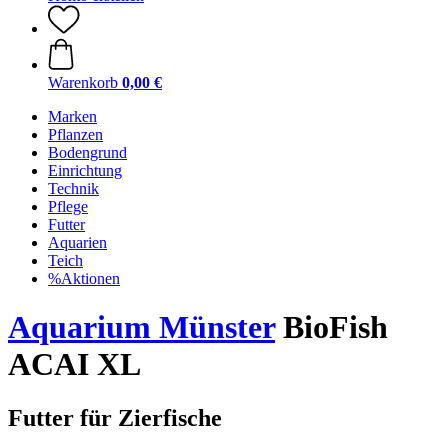
Warenkorb
0,00 €
Marken
Pflanzen
Bodengrund
Einrichtung
Technik
Pflege
Futter
Aquarien
Teich
%Aktionen
Aquarium Münster
BioFish
ACAI XL
Futter für Zierfische