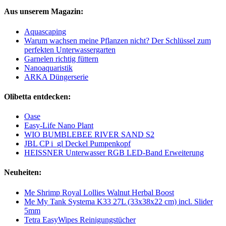
Aus unserem Magazin:
Aquascaping
Warum wachsen meine Pflanzen nicht? Der Schlüssel zum
perfekten Unterwassergarten
Garnelen richtig füttern
Nanoaquaristik
ARKA Düngerserie
Olibetta entdecken:
Oase
Easy-Life Nano Plant
WIO BUMBLEBEE RIVER SAND S2
JBL CP i_gl Deckel Pumpenkopf
HEISSNER Unterwasser RGB LED-Band Erweiterung
Neuheiten:
Me Shrimp Royal Lollies Walnut Herbal Boost
Me My Tank Systema K33 27L (33x38x22 cm) incl. Slider
5mm
Tetra EasyWipes Reinigungstücher