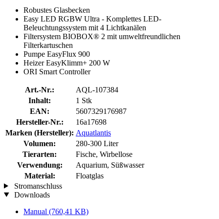
Robustes Glasbecken
Easy LED RGBW Ultra - Komplettes LED-
Beleuchtungssystem mit 4 Lichtkanälen
Filtersystem BIOBOX® 2 mit umweltfreundlichen
Filterkartuschen
Pumpe EasyFlux 900
Heizer EasyKlimm+ 200 W
ORI Smart Controller
Art.-Nr.:
AQL-107384
Inhalt:
1 Stk
EAN:
5607329176987
Hersteller-Nr.:
16a17698
Marken (Hersteller):
Aquatlantis
Volumen:
280-300 Liter
Tierarten:
Fische, Wirbellose
Verwendung:
Aquarium, Süßwasser
Material:
Floatglas
Stromanschluss
Downloads
Manual
(760,41 KB)