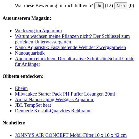
War diese Bewertung für dich hilfreich?
(12)
(0)
Ja
Nein
Aus unserem Magazin:
Werkzeug im Aquarium
Warum wachsen meine Pflanzen nicht? Der Schlüssel zum
perfekten Unterwassergarten
Nano-Aquaristik: Faszinierende Welt der Zwerggarnelen
Nanoaquaristik
Aquarium einrichten: Der ultimative Schritt-für-Schritt Guide
für Anfänger
Olibetta entdecken:
Eheim
Milwaukee Starter Pack PH Puffer Lösungen 20ml
Amtra Nanoscaping Weißglas Aquarium
JBL TempSet heat
Dennerle Kristall-Quarzkies Rehbraun
Neuheiten:
JONNYS AIR CONCEPT Mobil-Filter 10 x 10 x 42 cm