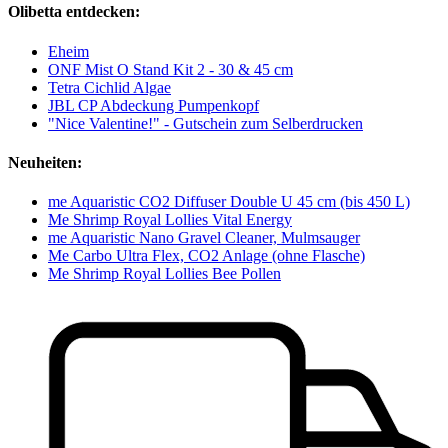
Olibetta entdecken:
Eheim
ONF Mist O Stand Kit 2 - 30 & 45 cm
Tetra Cichlid Algae
JBL CP Abdeckung Pumpenkopf
"Nice Valentine!" - Gutschein zum Selberdrucken
Neuheiten:
me Aquaristic CO2 Diffuser Double U 45 cm (bis 450 L)
Me Shrimp Royal Lollies Vital Energy
me Aquaristic Nano Gravel Cleaner, Mulmsauger
Me Carbo Ultra Flex, CO2 Anlage (ohne Flasche)
Me Shrimp Royal Lollies Bee Pollen