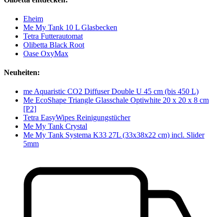
Eheim
Me My Tank 10 L Glasbecken
Tetra Futterautomat
Olibetta Black Root
Oase OxyMax
Neuheiten:
me Aquaristic CO2 Diffuser Double U 45 cm (bis 450 L)
Me EcoShape Triangle Glasschale Optiwhite 20 x 20 x 8 cm
[P2]
Tetra EasyWipes Reinigungstücher
Me My Tank Crystal
Me My Tank Systema K33 27L (33x38x22 cm) incl. Slider
5mm