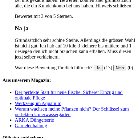
bei uns gekauft haben. Bewerten können aber grundsätzlich
alle, die ein Kundenkonto bei uns haben.
Hinweis schließen
Bewertet mit 3 von 5 Sternen.
Na ja
Grundsätzlich sehr schlne Steine. Allerdings die grössen Wahl
ist nicht gut. Ich hab auf 10 kilo 3 kleinere bis mittlere und 1
riesiegen den ich nicht brauchen kann erhalten. Muss diesen
jetzt selber verkleinern.
War diese Bewertung für dich hilfreich?
(13)
(0)
Ja
Nein
Aus unserem Magazin:
Der perfekte Start für neue Fische: Sicherer Einzug und
optimale Pflege
Werkzeug im Aquarium
Warum wachsen meine Pflanzen nicht? Der Schlüssel zum
perfekten Unterwassergarten
ARKA Düngerserie
Garnelenhaltung
Olibetta entdecken: