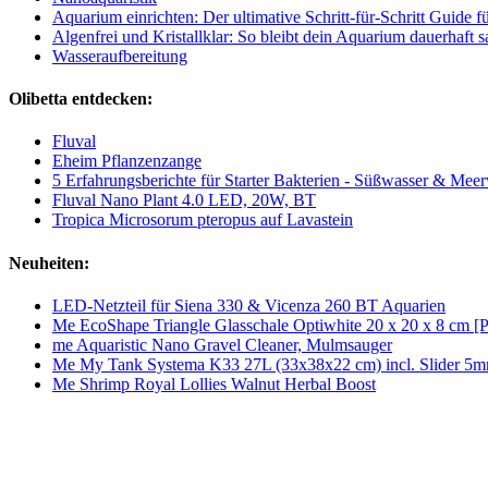
Aquarium einrichten: Der ultimative Schritt-für-Schritt Guide 
Algenfrei und Kristallklar: So bleibt dein Aquarium dauerhaft 
Wasseraufbereitung
Olibetta entdecken:
Fluval
Eheim Pflanzenzange
5 Erfahrungsberichte für Starter Bakterien - Süßwasser & Mee
Fluval Nano Plant 4.0 LED, 20W, BT
Tropica Microsorum pteropus auf Lavastein
Neuheiten:
LED-Netzteil für Siena 330 & Vicenza 260 BT Aquarien
Me EcoShape Triangle Glasschale Optiwhite 20 x 20 x 8 cm [
me Aquaristic Nano Gravel Cleaner, Mulmsauger
Me My Tank Systema K33 27L (33x38x22 cm) incl. Slider 5
Me Shrimp Royal Lollies Walnut Herbal Boost