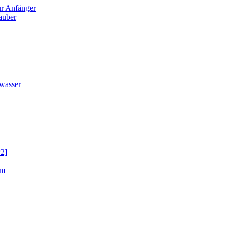
für Anfänger
sauber
rwasser
P2]
mm