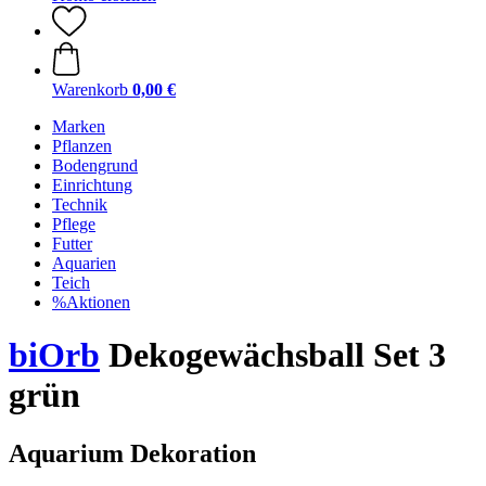
Warenkorb
0,00 €
Marken
Pflanzen
Bodengrund
Einrichtung
Technik
Pflege
Futter
Aquarien
Teich
%Aktionen
biOrb
Dekogewächsball Set 3
grün
Aquarium Dekoration