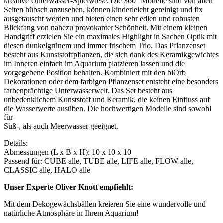
kreative Unterwasser-Spielwiese. Die 360° Modelle sind von allen
Seiten hübsch anzusehen, können kinderleicht gereinigt und fix
ausgetauscht werden und bieten einen sehr edlen und robusten
Blickfang von nahezu provokanter Schönheit. Mit einem kleinen
Handgriff erzielen Sie ein maximales Highlight in Sachen Optik mit
diesen dunkelgrünem und immer frischem Trio. Das Pflanzenset
besteht aus Kunststoffpflanzen, die sich dank des Keramikgewichtes
im Inneren einfach im Aquarium platzieren lassen und die
vorgegebene Position behalten. Kombiniert mit den biOrb
Dekorationen oder dem farbigen Pflanzenset entsteht eine besonders
farbenprächtige Unterwasserwelt. Das Set besteht aus
unbedenklichem Kunststoff und Keramik, die keinen Einfluss auf
die Wasserwerte ausüben. Die hochwertigen Modelle sind sowohl
für
Süß-, als auch Meerwasser geeignet.
Details:
Abmessungen (L x B x H): 10 x 10 x 10
Passend für: CUBE alle, TUBE alle, LIFE alle, FLOW alle,
CLASSIC alle, HALO alle
Unser Experte Oliver Knott empfiehlt:
Mit dem Dekogewächsbällen kreieren Sie eine wundervolle und
natürliche Atmosphäre in Ihrem Aquarium!