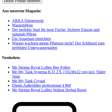
Dieses Produkt bewerten
Aus unserem Magazin:
ARKA Düngerserie
Wasserpflege
Der perfekte Start für neue Fische: Sicherer Einzug und
optimale Pflege
Ein Aquarium einrichten
Warum wachsen meine Pflanzen nicht? Der Schlüssel zum
perfekten Unterwassergarten
Neuheiten:
Me Shrimp Royal Lollies Bee Pollen
Me My Tank Systema K33 27L (33x38x22 cm) incl. Slider
5mm
Me My Tank Crystal
Eheim Außenfilter professional 4 800
Me Shrimp Royal Lollies Walnut Herbal Boost