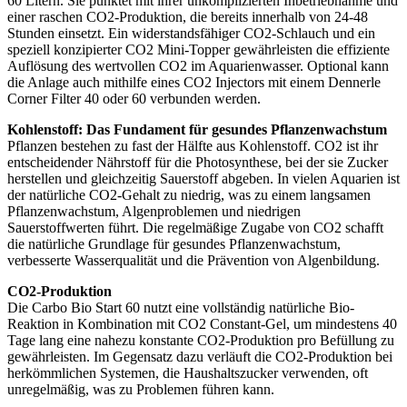
60 Litern. Sie punktet mit ihrer unkomplizierten Inbetriebnahme und
einer raschen CO2-Produktion, die bereits innerhalb von 24-48
Stunden einsetzt. Ein widerstandsfähiger CO2-Schlauch und ein
speziell konzipierter CO2 Mini-Topper gewährleisten die effiziente
Auflösung des wertvollen CO2 im Aquarienwasser. Optional kann
die Anlage auch mithilfe eines CO2 Injectors mit einem Dennerle
Corner Filter 40 oder 60 verbunden werden.
Kohlenstoff: Das Fundament für gesundes Pflanzenwachstum
Pflanzen bestehen zu fast der Hälfte aus Kohlenstoff. CO2 ist ihr
entscheidender Nährstoff für die Photosynthese, bei der sie Zucker
herstellen und gleichzeitig Sauerstoff abgeben. In vielen Aquarien ist
der natürliche CO2-Gehalt zu niedrig, was zu einem langsamen
Pflanzenwachstum, Algenproblemen und niedrigen
Sauerstoffwerten führt. Die regelmäßige Zugabe von CO2 schafft
die natürliche Grundlage für gesundes Pflanzenwachstum,
verbesserte Wasserqualität und die Prävention von Algenbildung.
CO2-Produktion
Die Carbo Bio Start 60 nutzt eine vollständig natürliche Bio-
Reaktion in Kombination mit CO2 Constant-Gel, um mindestens 40
Tage lang eine nahezu konstante CO2-Produktion pro Befüllung zu
gewährleisten. Im Gegensatz dazu verläuft die CO2-Produktion bei
herkömmlichen Systemen, die Haushaltszucker verwenden, oft
unregelmäßig, was zu Problemen führen kann.