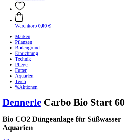
Warenkorb
0,00 €
Marken
Pflanzen
Bodengrund
Einrichtung
Technik
Pflege
Futter
Aquarien
Teich
%Aktionen
Dennerle
Carbo Bio Start 60
Bio CO2 Düngeanlage für Süßwasser–
Aquarien