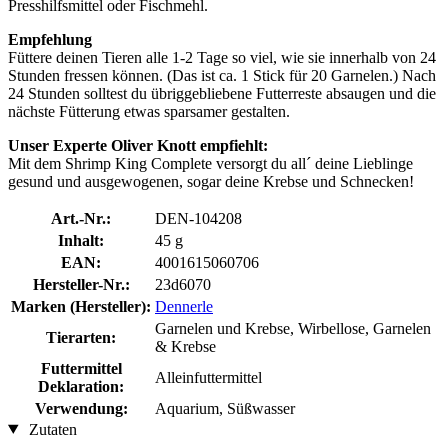
Presshilfsmittel oder Fischmehl.
Empfehlung
Füttere deinen Tieren alle 1-2 Tage so viel, wie sie innerhalb von 24
Stunden fressen können. (Das ist ca. 1 Stick für 20 Garnelen.) Nach
24 Stunden solltest du übriggebliebene Futterreste absaugen und die
nächste Fütterung etwas sparsamer gestalten.
Unser Experte Oliver Knott empfiehlt:
Mit dem Shrimp King Complete versorgt du all´ deine Lieblinge
gesund und ausgewogenen, sogar deine Krebse und Schnecken!
Art.-Nr.:
DEN-104208
Inhalt:
45 g
EAN:
4001615060706
Hersteller-Nr.:
23d6070
Marken (Hersteller):
Dennerle
Garnelen und Krebse, Wirbellose, Garnelen
Tierarten:
& Krebse
Futtermittel
Alleinfuttermittel
Deklaration:
Verwendung:
Aquarium, Süßwasser
Zutaten