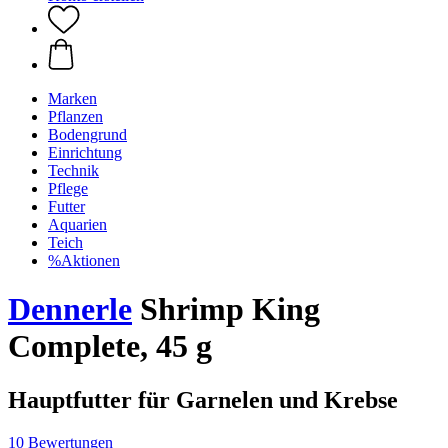
Marken
Pflanzen
Bodengrund
Einrichtung
Technik
Pflege
Futter
Aquarien
Teich
%Aktionen
Dennerle
Shrimp King
Complete, 45 g
Hauptfutter für Garnelen und Krebse
10 Bewertungen