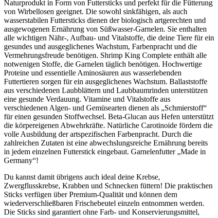
Naturprodukt in Form von Futtersticks und perfekt für die Fütterung
von Wirbellosen geeignet. Die sowohl sinkfähigen, als auch
wasserstabilen Futtersticks dienen der biologisch artgerechten und
ausgewogenen Ernährung von Süßwasser-Garnelen. Sie enthalten
alle wichtigen Nähr-, Aufbau- und Vitalstoffe, die deine Tiere für ein
gesundes und ausgeglichenes Wachstum, Farbenpracht und die
Vermehrungsfreude benötigen. Shrimp King Complete enthält alle
notwenigen Stoffe, die Garnelen täglich benötigen. Hochwertige
Proteine und essentielle Aminosäuren aus wasserlebenden
Futtertieren sorgen für ein ausgeglichenes Wachstum. Ballaststoffe
aus verschiedenen Laubblättern und Laubbaumrinden unterstützen
eine gesunde Verdauung. Vitamine und Vitalstoffe aus
verschiedenen Algen- und Gemüsearten dienen als „Schmierstoff“
für einen gesunden Stoffwechsel. Beta-Glucan aus Hefen unterstützt
die körpereigenen Abwehrkräfte. Natürliche Carotinoide fördern die
volle Ausbildung der artspezifischen Farbenpracht. Durch die
zahlreichen Zutaten ist eine abwechslungsreiche Ernährung bereits
in jedem einzelnen Futterstick eingebaut. Garnelenfutter „Made in
Germany“!
Du kannst damit übrigens auch ideal deine Krebse,
Zwergflusskrebse, Krabben und Schnecken füttern! Die praktischen
Sticks verfügen über Premium-Qualität und können dem
wiederverschließbaren Frischebeutel einzeln entnommen werden.
Die Sticks sind garantiert ohne Farb- und Konservierungsmittel,