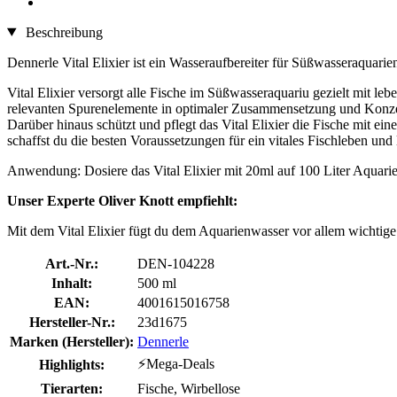
Beschreibung
Dennerle Vital Elixier ist ein Wasseraufbereiter für Süßwasseraquarie
Vital Elixier versorgt alle Fische im Süßwasseraquariu gezielt mit l
relevanten Spurenelemente in optimaler Zusammensetzung und Konzen
Darüber hinaus schützt und pflegt das Vital Elixier die Fische mit 
schaffst du die besten Voraussetzungen für ein vitales Fischleben und
Anwendung: Dosiere das Vital Elixier mit 20ml auf 100 Liter Aquari
Unser Experte Oliver Knott empfiehlt:
Mit dem Vital Elixier fügt du dem Aquarienwasser vor allem wichtig
Art.-Nr.:
DEN-104228
Inhalt:
500 ml
EAN:
4001615016758
Hersteller-Nr.:
23d1675
Marken (Hersteller):
Dennerle
⚡Mega-Deals
Highlights:
Tierarten:
Fische, Wirbellose