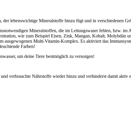
n, der lebenswichtige Mineralstoffe hinzu fügt und in verschiedenen Gebi
ebensnotwendigen Mineralstoffen, die im Leitungswaser fehlen, bzw. im 
tration, wie zum Beispiel Eisen, Zink, Mangan, Kobalt, Molybdän und
einem ausgewogenen Multi-Vitamin-Komplex. Es aktiviert das Immunsyste
 leuchtende Farben!
enwasser, um deine Tiere bestmöglich zu versorgen!
e und verbrauchte Nährstoffe wieder hinzu und verhinderst damit aktiv