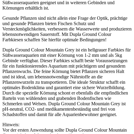
Süßwasseraquarien geeignet und in weiteren Gebinden und
Körnungen erhältlich ist.
Gesunde Pflanzen sind nicht allein eine Frage der Optik, prächtige
und gesunde Pflanzen bieten Fischen Schutz und
Versteckmöglichkeiten, verbessern die Wasserwerte und produzieren
lebensnotwendigen Sauerstoff. Mit Dupla Ground Colour
Farbkiesen schaffen Sie hierfür optimale Bedingungen!
Dupla Ground Colour Mountain Grey ist ein hellgrauer Farbkies für
Süßwasseraquarien mit einer Körnung von 1-2 mm und als 5kg
Gebinde verfügbar. Dieser Farbkies schafft beste Voraussetzungen
für ein funktionierendes Aquarium mit prächtigem und gesundem
Pflanzenwuchs. Die feine Körnung bietet Pflanzen sicheren Halt
und ist ideal, um lebensnotwendige Nährstoffe an die
Pflanzenwurzeln zu transportieren. Die ideale Struktur schafft ein
optimales Bodenklima und garantiert eine sichere Wurzelbildung.
Durch die spezielle Körnung schont er ebenfalls die empfindlichen
Barteln von wühlenden und grabenden Bodenfischen wie
Schmerlen und Welsen. Dupla Ground Colour Mountain Grey ist
pH-neutral, CO2- und medikamentenbeständig und frei von
Schadstoffen und damit für alle Aquarienbewohner geeignet.
Hinweis:
Vor der ersten Anwendung sollte Dupla Ground Colour Mountain