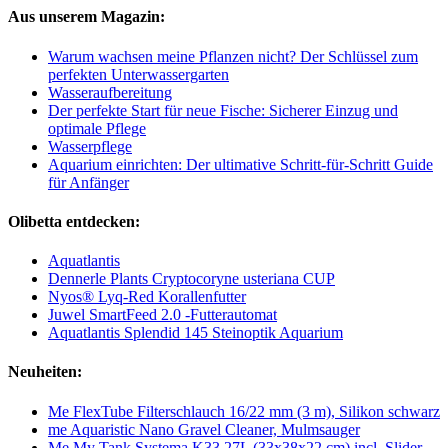
Aus unserem Magazin:
Warum wachsen meine Pflanzen nicht? Der Schlüssel zum
perfekten Unterwassergarten
Wasseraufbereitung
Der perfekte Start für neue Fische: Sicherer Einzug und
optimale Pflege
Wasserpflege
Aquarium einrichten: Der ultimative Schritt-für-Schritt Guide
für Anfänger
Olibetta entdecken:
Aquatlantis
Dennerle Plants Cryptocoryne usteriana CUP
Nyos® Lyq-Red Korallenfutter
Juwel SmartFeed 2.0 -Futterautomat
Aquatlantis Splendid 145 Steinoptik Aquarium
Neuheiten:
Me FlexTube Filterschlauch 16/22 mm (3 m), Silikon schwarz
me Aquaristic Nano Gravel Cleaner, Mulmsauger
Me My Tank Systema K33 27L (33x38x22 cm) incl. Slider