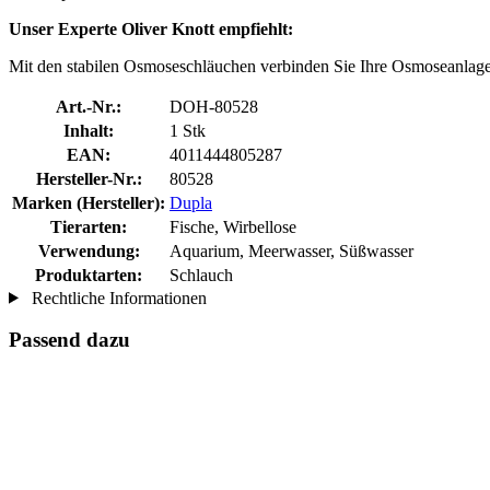
Unser Experte Oliver Knott empfiehlt:
Mit den stabilen Osmoseschläuchen verbinden Sie Ihre Osmoseanlage
Art.-Nr.:
DOH-80528
Inhalt:
1 Stk
EAN:
4011444805287
Hersteller-Nr.:
80528
Marken (Hersteller):
Dupla
Tierarten:
Fische, Wirbellose
Verwendung:
Aquarium, Meerwasser, Süßwasser
Produktarten:
Schlauch
Rechtliche Informationen
Passend dazu