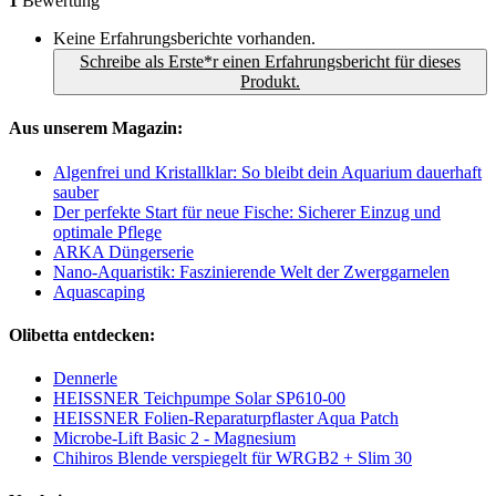
1
Bewertung
Keine Erfahrungsberichte vorhanden.
Schreibe als Erste*r einen Erfahrungsbericht für dieses
Produkt.
Aus unserem Magazin:
Algenfrei und Kristallklar: So bleibt dein Aquarium dauerhaft
sauber
Der perfekte Start für neue Fische: Sicherer Einzug und
optimale Pflege
ARKA Düngerserie
Nano-Aquaristik: Faszinierende Welt der Zwerggarnelen
Aquascaping
Olibetta entdecken:
Dennerle
HEISSNER Teichpumpe Solar SP610-00
HEISSNER Folien-Reparaturpflaster Aqua Patch
Microbe-Lift Basic 2 - Magnesium
Chihiros Blende verspiegelt für WRGB2 + Slim 30