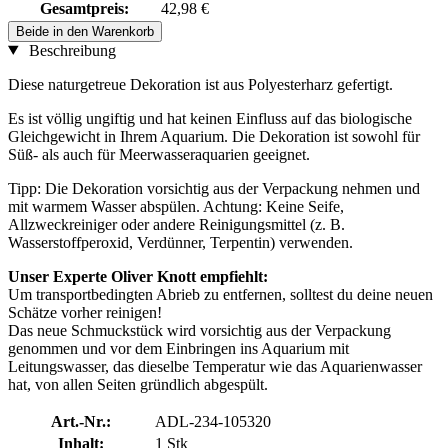
Gesamtpreis:
42,98 €
Beide in den Warenkorb
Beschreibung
Diese naturgetreue Dekoration ist aus Polyesterharz gefertigt.
Es ist völlig ungiftig und hat keinen Einfluss auf das biologische
Gleichgewicht in Ihrem Aquarium. Die Dekoration ist sowohl für
Süß- als auch für Meerwasseraquarien geeignet.
Tipp: Die Dekoration vorsichtig aus der Verpackung nehmen und
mit warmem Wasser abspülen. Achtung: Keine Seife,
Allzweckreiniger oder andere Reinigungsmittel (z. B.
Wasserstoffperoxid, Verdünner, Terpentin) verwenden.
Unser Experte Oliver Knott empfiehlt:
Um transportbedingten Abrieb zu entfernen, solltest du deine neuen
Schätze vorher reinigen!
Das neue Schmuckstück wird vorsichtig aus der Verpackung
genommen und vor dem Einbringen ins Aquarium mit
Leitungswasser, das dieselbe Temperatur wie das Aquarienwasser
hat, von allen Seiten gründlich abgespült.
Art.-Nr.:
ADL-234-105320
Inhalt:
1 Stk