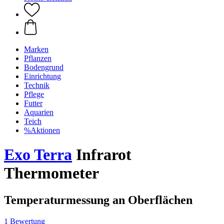
Marken
Pflanzen
Bodengrund
Einrichtung
Technik
Pflege
Futter
Aquarien
Teich
%Aktionen
Exo Terra
Infrarot
Thermometer
Temperaturmessung an Oberflächen
1 Bewertung