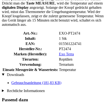
Drückt man die
Taste MEASURE
, wird die Temperatur auf einem
digitalen Display
angezeigt. Solange der Knopf gedrückt gehalten
wird, misst das Thermometer die Umgebungstemperatur. Wird der
Knopf losgelassen, zeigt er die zuletzt gemessene Temperatur. Wenn
das Gerät länger als 15 Minuten nicht benutzt wird, schaltet es sich
automatisch aus.
Art.-Nr.:
EXO-PT2474
Inhalt:
1 Stk
EAN:
015561224741
Hersteller-Nr.:
PT2474
Marken (Hersteller):
Exo Terra
Tierarten:
Reptilien
Verwendung:
Terrarium
Einsatz Messgeräte & Wassertests:
Temperatur
Downloads
Gebrauchsanleitung
(181,83 KB)
Rechtliche Informationen
Passend dazu