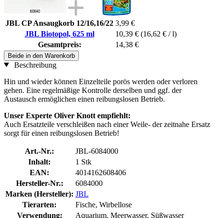
JBL CP Ansaugkorb 12/16,16/22
3,99 €
JBL Biotopol, 625 ml
10,39 €
(16,62 € / l)
Gesamtpreis:
14,38 €
Beide in den Warenkorb
Beschreibung
Hin und wieder können Einzelteile porös werden oder verloren
gehen. Eine regelmäßige Kontrolle derselben und ggf. der
Austausch ermöglichen einen reibungslosen Betrieb.
Unser Experte Oliver Knott empfiehlt:
Auch Ersatzteile verschleißen nach einer Weile- der zeitnahe Ersatz
sorgt für einen reibungslosen Betrieb!
Art.-Nr.:
JBL-6084000
Inhalt:
1 Stk
EAN:
4014162608406
Hersteller-Nr.:
6084000
Marken (Hersteller):
JBL
Tierarten:
Fische, Wirbellose
Verwendung:
Aquarium, Meerwasser, Süßwasser