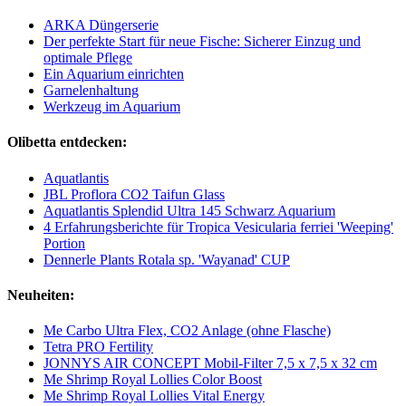
ARKA Düngerserie
Der perfekte Start für neue Fische: Sicherer Einzug und
optimale Pflege
Ein Aquarium einrichten
Garnelenhaltung
Werkzeug im Aquarium
Olibetta entdecken:
Aquatlantis
JBL Proflora CO2 Taifun Glass
Aquatlantis Splendid Ultra 145 Schwarz Aquarium
4 Erfahrungsberichte für Tropica Vesicularia ferriei 'Weeping'
Portion
Dennerle Plants Rotala sp. 'Wayanad' CUP
Neuheiten:
Me Carbo Ultra Flex, CO2 Anlage (ohne Flasche)
Tetra PRO Fertility
JONNYS AIR CONCEPT Mobil-Filter 7,5 x 7,5 x 32 cm
Me Shrimp Royal Lollies Color Boost
Me Shrimp Royal Lollies Vital Energy