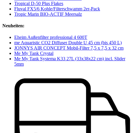
Tropical D-50 Plus Flakes
Fluval FX5/6 Kohle/Filterschwamm 2er-Pack
Tropic Marin BIO-ACTIF Meersalz
Neuheiten:
Eheim Außenfilter professional 4 600T
me Aquaristic CO2 Diffuser Double U 45 cm (bis 450 L)
JONNYS AIR CONCEPT Mobil-Filter 7,5 x 7,5 x 32 cm
Me My Tank Crystal
Me My Tank Systema K33 27L (33x38x22 cm) incl. Slider
5mm