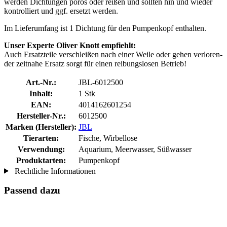
werden Dichtungen porös oder reißen und sollten hin und wieder
kontrolliert und ggf. ersetzt werden.
Im Lieferumfang ist 1 Dichtung für den Pumpenkopf enthalten.
Unser Experte Oliver Knott empfiehlt:
Auch Ersatzteile verschleißen nach einer Weile oder gehen verloren-
der zeitnahe Ersatz sorgt für einen reibungslosen Betrieb!
Art.-Nr.:
JBL-6012500
Inhalt:
1 Stk
EAN:
4014162601254
Hersteller-Nr.:
6012500
Marken (Hersteller):
JBL
Tierarten:
Fische, Wirbellose
Verwendung:
Aquarium, Meerwasser, Süßwasser
Produktarten:
Pumpenkopf
Rechtliche Informationen
Passend dazu