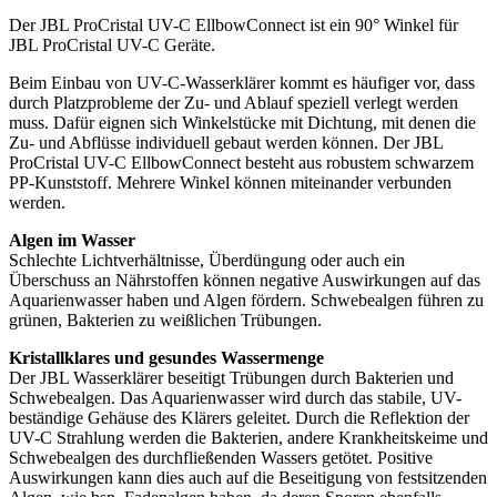
Der JBL ProCristal UV-C EllbowConnect ist ein 90° Winkel für
JBL ProCristal UV-C Geräte.
Beim Einbau von UV-C-Wasserklärer kommt es häufiger vor, dass
durch Platzprobleme der Zu- und Ablauf speziell verlegt werden
muss. Dafür eignen sich Winkelstücke mit Dichtung, mit denen die
Zu- und Abflüsse individuell gebaut werden können. Der JBL
ProCristal UV-C EllbowConnect besteht aus robustem schwarzem
PP-Kunststoff. Mehrere Winkel können miteinander verbunden
werden.
Algen im Wasser
Schlechte Lichtverhältnisse, Überdüngung oder auch ein
Überschuss an Nährstoffen können negative Auswirkungen auf das
Aquarienwasser haben und Algen fördern. Schwebealgen führen zu
grünen, Bakterien zu weißlichen Trübungen.
Kristallklares und gesundes Wassermenge
Der JBL Wasserklärer beseitigt Trübungen durch Bakterien und
Schwebealgen. Das Aquarienwasser wird durch das stabile, UV-
beständige Gehäuse des Klärers geleitet. Durch die Reflektion der
UV-C Strahlung werden die Bakterien, andere Krankheitskeime und
Schwebealgen des durchfließenden Wassers getötet. Positive
Auswirkungen kann dies auch auf die Beseitigung von festsitzenden