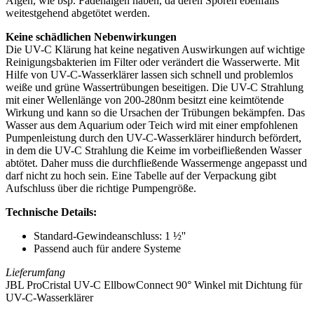
Algen, wie bsp. Fadenalgen haben, da deren Sporen ebenfalls
weitestgehend abgetötet werden.
Keine schädlichen Nebenwirkungen
Die UV-C Klärung hat keine negativen Auswirkungen auf wichtige
Reinigungsbakterien im Filter oder verändert die Wasserwerte. Mit
Hilfe von UV-C-Wasserklärer lassen sich schnell und problemlos
weiße und grüne Wassertrübungen beseitigen. Die UV-C Strahlung
mit einer Wellenlänge von 200-280nm besitzt eine keimtötende
Wirkung und kann so die Ursachen der Trübungen bekämpfen. Das
Wasser aus dem Aquarium oder Teich wird mit einer empfohlenen
Pumpenleistung durch den UV-C-Wasserklärer hindurch befördert,
in dem die UV-C Strahlung die Keime im vorbeifließenden Wasser
abtötet. Daher muss die durchfließende Wassermenge angepasst und
darf nicht zu hoch sein. Eine Tabelle auf der Verpackung gibt
Aufschluss über die richtige Pumpengröße.
Technische Details:
Standard-Gewindeanschluss: 1 ½''
Passend auch für andere Systeme
Lieferumfang
JBL ProCristal UV-C EllbowConnect 90° Winkel mit Dichtung für
UV-C-Wasserklärer