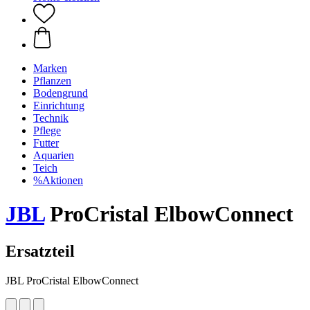
Marken
Pflanzen
Bodengrund
Einrichtung
Technik
Pflege
Futter
Aquarien
Teich
%Aktionen
JBL
ProCristal ElbowConnect
Ersatzteil
JBL ProCristal ElbowConnect