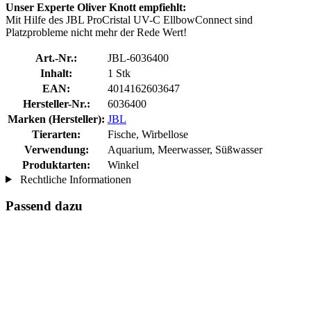
Unser Experte Oliver Knott empfiehlt:
Mit Hilfe des JBL ProCristal UV-C EllbowConnect sind
Platzprobleme nicht mehr der Rede Wert!
Art.-Nr.:
JBL-6036400
Inhalt:
1 Stk
EAN:
4014162603647
Hersteller-Nr.:
6036400
Marken (Hersteller):
JBL
Tierarten:
Fische, Wirbellose
Verwendung:
Aquarium, Meerwasser, Süßwasser
Produktarten:
Winkel
Rechtliche Informationen
Passend dazu