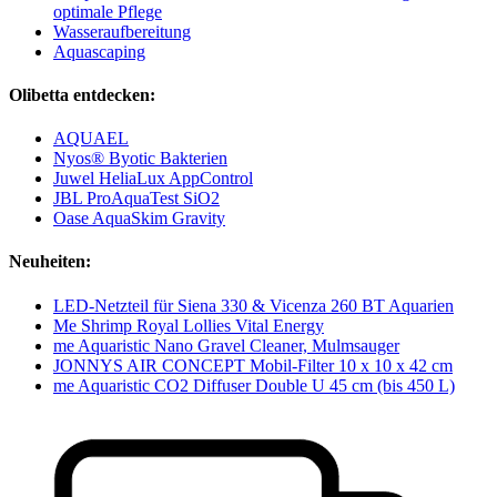
optimale Pflege
Wasseraufbereitung
Aquascaping
Olibetta entdecken:
AQUAEL
Nyos® Byotic Bakterien
Juwel HeliaLux AppControl
JBL ProAquaTest SiO2
Oase AquaSkim Gravity
Neuheiten:
LED-Netzteil für Siena 330 & Vicenza 260 BT Aquarien
Me Shrimp Royal Lollies Vital Energy
me Aquaristic Nano Gravel Cleaner, Mulmsauger
JONNYS AIR CONCEPT Mobil-Filter 10 x 10 x 42 cm
me Aquaristic CO2 Diffuser Double U 45 cm (bis 450 L)