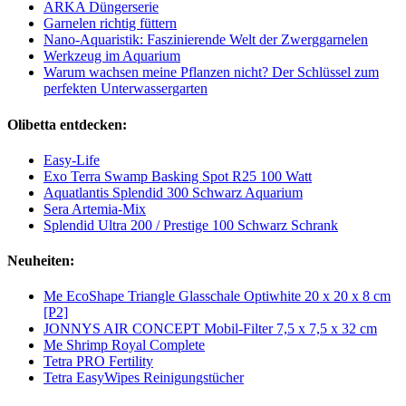
ARKA Düngerserie
Garnelen richtig füttern
Nano-Aquaristik: Faszinierende Welt der Zwerggarnelen
Werkzeug im Aquarium
Warum wachsen meine Pflanzen nicht? Der Schlüssel zum
perfekten Unterwassergarten
Olibetta entdecken:
Easy-Life
Exo Terra Swamp Basking Spot R25 100 Watt
Aquatlantis Splendid 300 Schwarz Aquarium
Sera Artemia-Mix
Splendid Ultra 200 / Prestige 100 Schwarz Schrank
Neuheiten:
Me EcoShape Triangle Glasschale Optiwhite 20 x 20 x 8 cm
[P2]
JONNYS AIR CONCEPT Mobil-Filter 7,5 x 7,5 x 32 cm
Me Shrimp Royal Complete
Tetra PRO Fertility
Tetra EasyWipes Reinigungstücher