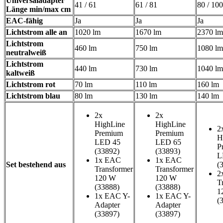
Universaladapter
41 / 61
61 / 81
80 / 100
Länge min/max cm
EAC-fähig
Ja
Ja
Ja
Lichtstrom alle an
1020 lm
1670 lm
2370 lm
Lichtstrom
460 lm
750 lm
1080 lm
neutralweiß
Lichtstrom
440 lm
730 lm
1040 lm
kaltweiß
Lichtstrom rot
70 lm
110 lm
160 lm
Lichtstrom blau
80 lm
130 lm
140 lm
2x
2x
HighLine
HighLine
2
Premium
Premium
H
LED 45
LED 65
P
(33892)
(33893)
L
1x EAC
1x EAC
Set bestehend aus
(
Transformer
Transformer
2
120 W
120 W
T
(33888)
(33888)
1
1x EAC Y-
1x EAC Y-
(
Adapter
Adapter
(33897)
(33897)