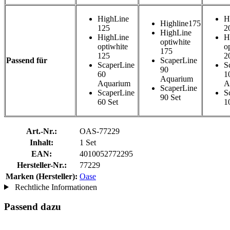
HighLine
H
Highline175
125
2
HighLine
HighLine
H
optiwhite
optiwhite
o
175
125
2
Passend für
ScaperLine
ScaperLine
S
90
60
1
Aquarium
Aquarium
A
ScaperLine
ScaperLine
S
90 Set
60 Set
1
Art.-Nr.:
OAS-77229
Inhalt:
1 Set
EAN:
4010052772295
Hersteller-Nr.:
77229
Marken (Hersteller):
Oase
Rechtliche Informationen
Passend dazu