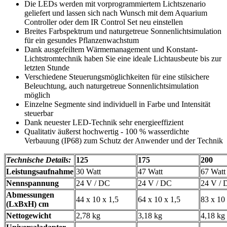
Die LEDs werden mit vorprogrammiertem Lichtszenario
geliefert und lassen sich nach Wunsch mit dem Aquarium
Controller oder dem IR Control Set neu einstellen
Breites Farbspektrum und naturgetreue Sonnenlichtsimulation
für ein gesundes Pflanzenwachstum
Dank ausgefeiltem Wärmemanagement und Konstant-
Lichtstromtechnik haben Sie eine ideale Lichtausbeute bis zur
letzten Stunde
Verschiedene Steuerungsmöglichkeiten für eine stilsichere
Beleuchtung, auch naturgetreue Sonnenlichtsimulation
möglich
Einzelne Segmente sind individuell in Farbe und Intensität
steuerbar
Dank neuester LED-Technik sehr energieeffizient
Qualitativ äußerst hochwertig - 100 % wasserdichte
Verbauung (IP68) zum Schutz der Anwender und der Technik
Technische Details:
125
175
200
Leistungsaufnahme
30 Watt
47 Watt
67 Watt
Nennspannung
24 V / DC
24 V / DC
24 V /
Abmessungen
44 x 10 x 1,5
64 x 10 x 1,5
83 x 10 
(LxBxH) cm
Nettogewicht
2,78 kg
3,18 kg
4,18 kg