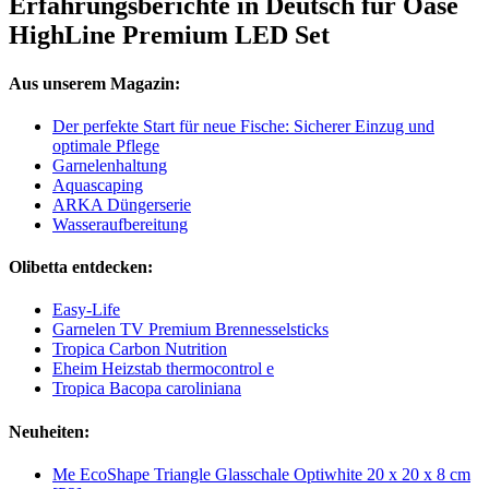
Erfahrungsberichte in Deutsch für Oase
HighLine Premium LED Set
Aus unserem Magazin:
Der perfekte Start für neue Fische: Sicherer Einzug und
optimale Pflege
Garnelenhaltung
Aquascaping
ARKA Düngerserie
Wasseraufbereitung
Olibetta entdecken:
Easy-Life
Garnelen TV Premium Brennesselsticks
Tropica Carbon Nutrition
Eheim Heizstab thermocontrol e
Tropica Bacopa caroliniana
Neuheiten:
Me EcoShape Triangle Glasschale Optiwhite 20 x 20 x 8 cm