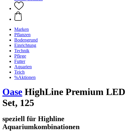
Marken
Pflanzen
Bodengrund
Einrichtung
Technik
Pflege
Futter
Aquarien
Teich
%Aktionen
Oase
HighLine Premium LED
Set, 125
speziell für Highline
Aquariumkombinationen