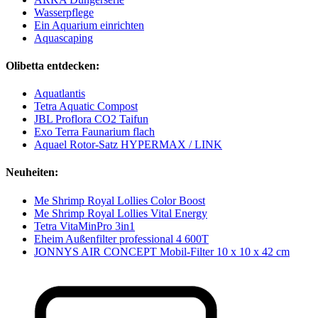
Wasserpflege
Ein Aquarium einrichten
Aquascaping
Olibetta entdecken:
Aquatlantis
Tetra Aquatic Compost
JBL Proflora CO2 Taifun
Exo Terra Faunarium flach
Aquael Rotor-Satz HYPERMAX / LINK
Neuheiten:
Me Shrimp Royal Lollies Color Boost
Me Shrimp Royal Lollies Vital Energy
Tetra VitaMinPro 3in1
Eheim Außenfilter professional 4 600T
JONNYS AIR CONCEPT Mobil-Filter 10 x 10 x 42 cm