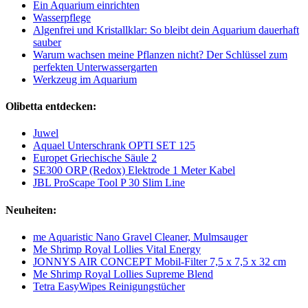
Ein Aquarium einrichten
Wasserpflege
Algenfrei und Kristallklar: So bleibt dein Aquarium dauerhaft
sauber
Warum wachsen meine Pflanzen nicht? Der Schlüssel zum
perfekten Unterwassergarten
Werkzeug im Aquarium
Olibetta entdecken:
Juwel
Aquael Unterschrank OPTI SET 125
Europet Griechische Säule 2
SE300 ORP (Redox) Elektrode 1 Meter Kabel
JBL ProScape Tool P 30 Slim Line
Neuheiten:
me Aquaristic Nano Gravel Cleaner, Mulmsauger
Me Shrimp Royal Lollies Vital Energy
JONNYS AIR CONCEPT Mobil-Filter 7,5 x 7,5 x 32 cm
Me Shrimp Royal Lollies Supreme Blend
Tetra EasyWipes Reinigungstücher