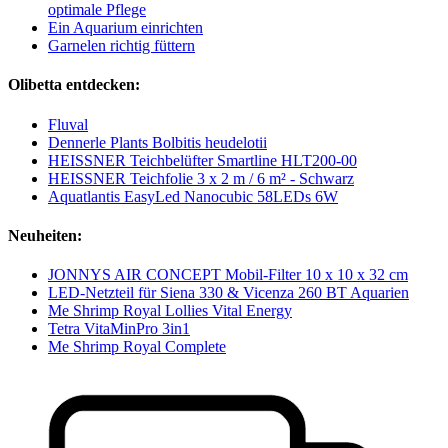
optimale Pflege
Ein Aquarium einrichten
Garnelen richtig füttern
Olibetta entdecken:
Fluval
Dennerle Plants Bolbitis heudelotii
HEISSNER Teichbelüfter Smartline HLT200-00
HEISSNER Teichfolie 3 x 2 m / 6 m² - Schwarz
Aquatlantis EasyLed Nanocubic 58LEDs 6W
Neuheiten:
JONNYS AIR CONCEPT Mobil-Filter 10 x 10 x 32 cm
LED-Netzteil für Siena 330 & Vicenza 260 BT Aquarien
Me Shrimp Royal Lollies Vital Energy
Tetra VitaMinPro 3in1
Me Shrimp Royal Complete