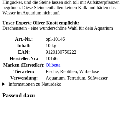
Hingucker, und die Steine lassen sich toll mit Aufsitzerpflanzen
begrünen. Diese Steine enthalten keinen Kalk und härten das
Wasser im Aquarium nicht auf.
Unser Experte Oliver Knott empfiehlt:
Drachenstein - eine wunderschöne Wahl für dein Aquarium
Art.-Nr.:
opl-10146
Inhalt:
10 kg
EAN:
9120130750222
Hersteller-Nr.:
10146
Marken (Hersteller):
Olibetta
Tierarten:
Fische, Reptilien, Wirbellose
Verwendung:
Aquarium, Terrarium, Süßwasser
Informationen zu Naturdeko
Passend dazu