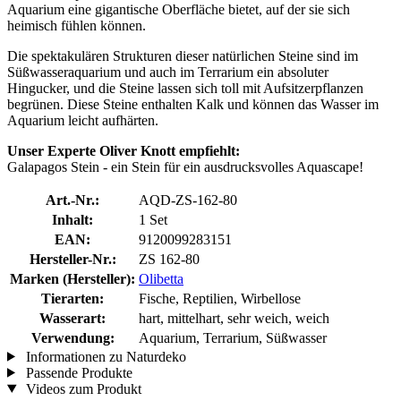
Aquarium eine gigantische Oberfläche bietet, auf der sie sich
heimisch fühlen können.
Die spektakulären Strukturen dieser natürlichen Steine sind im
Süßwasseraquarium und auch im Terrarium ein absoluter
Hingucker, und die Steine lassen sich toll mit Aufsitzerpflanzen
begrünen. Diese Steine enthalten Kalk und können das Wasser im
Aquarium leicht aufhärten.
Unser Experte Oliver Knott empfiehlt:
Galapagos Stein - ein Stein für ein ausdrucksvolles Aquascape!
Art.-Nr.:
AQD-ZS-162-80
Inhalt:
1 Set
EAN:
9120099283151
Hersteller-Nr.:
ZS 162-80
Marken (Hersteller):
Olibetta
Tierarten:
Fische, Reptilien, Wirbellose
Wasserart:
hart, mittelhart, sehr weich, weich
Verwendung:
Aquarium, Terrarium, Süßwasser
Informationen zu Naturdeko
Passende Produkte
Videos zum Produkt