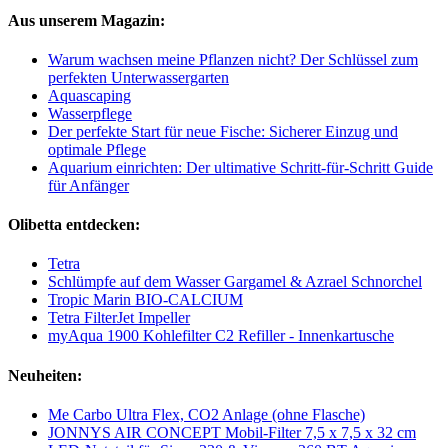
Aus unserem Magazin:
Warum wachsen meine Pflanzen nicht? Der Schlüssel zum
perfekten Unterwassergarten
Aquascaping
Wasserpflege
Der perfekte Start für neue Fische: Sicherer Einzug und
optimale Pflege
Aquarium einrichten: Der ultimative Schritt-für-Schritt Guide
für Anfänger
Olibetta entdecken:
Tetra
Schlümpfe auf dem Wasser Gargamel & Azrael Schnorchel
Tropic Marin BIO-CALCIUM
Tetra FilterJet Impeller
myAqua 1900 Kohlefilter C2 Refiller - Innenkartusche
Neuheiten:
Me Carbo Ultra Flex, CO2 Anlage (ohne Flasche)
JONNYS AIR CONCEPT Mobil-Filter 7,5 x 7,5 x 32 cm