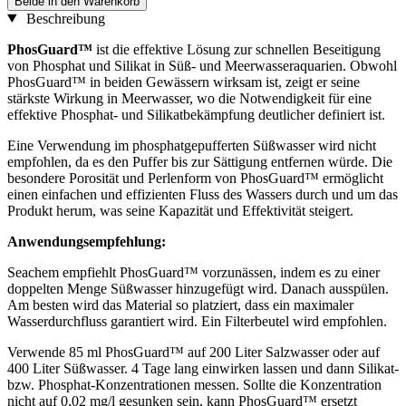
Beide in den Warenkorb
Beschreibung
PhosGuard™
ist die effektive Lösung zur schnellen Beseitigung
von Phosphat und Silikat in Süß- und Meerwasseraquarien. Obwohl
PhosGuard™ in beiden Gewässern wirksam ist, zeigt er seine
stärkste Wirkung in Meerwasser, wo die Notwendigkeit für eine
effektive Phosphat- und Silikatbekämpfung deutlicher definiert ist.
Eine Verwendung im phosphatgepufferten Süßwasser wird nicht
empfohlen, da es den Puffer bis zur Sättigung entfernen würde. Die
besondere Porosität und Perlenform von PhosGuard™ ermöglicht
einen einfachen und effizienten Fluss des Wassers durch und um das
Produkt herum, was seine Kapazität und Effektivität steigert.
Anwendungsempfehlung:
Seachem empfiehlt PhosGuard™ vorzunässen, indem es zu einer
doppelten Menge Süßwasser hinzugefügt wird. Danach ausspülen.
Am besten wird das Material so platziert, dass ein maximaler
Wasserdurchfluss garantiert wird. Ein Filterbeutel wird empfohlen.
Verwende 85 ml PhosGuard™ auf 200 Liter Salzwasser oder auf
400 Liter Süßwasser. 4 Tage lang einwirken lassen und dann Silikat-
bzw. Phosphat-Konzentrationen messen. Sollte die Konzentration
nicht auf 0,02 mg/l gesunken sein, kann PhosGuard™ ersetzt