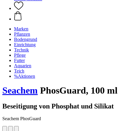
Marken
Pflanzen
Bodengrund
Einrichtung
Technik
Pflege
Futter
Aquarien
Teich
%Aktionen
Seachem
PhosGuard, 100 ml
Beseitigung von Phosphat und Silikat
Seachem PhosGuard