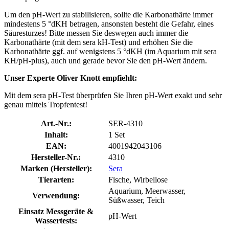
Um den pH-Wert zu stabilisieren, sollte die Karbonathärte immer
mindestens 5 °dKH betragen, ansonsten besteht die Gefahr, eines
Säuresturzes! Bitte messen Sie deswegen auch immer die
Karbonathärte (mit dem sera kH-Test) und erhöhen Sie die
Karbonathärte ggf. auf wenigstens 5 °dKH (im Aquarium mit sera
KH/pH-plus), auch und gerade bevor Sie den pH-Wert ändern.
Unser Experte Oliver Knott empfiehlt:
Mit dem sera pH-Test überprüfen Sie Ihren pH-Wert exakt und sehr
genau mittels Tropfentest!
Art.-Nr.:
SER-4310
Inhalt:
1 Set
EAN:
4001942043106
Hersteller-Nr.:
4310
Marken (Hersteller):
Sera
Tierarten:
Fische, Wirbellose
Aquarium, Meerwasser,
Verwendung:
Süßwasser, Teich
Einsatz Messgeräte &
pH-Wert
Wassertests: