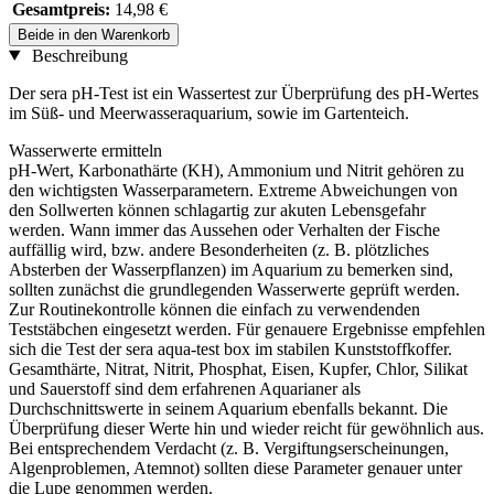
Gesamtpreis:
14,98 €
Beide in den Warenkorb
Beschreibung
Der sera pH-Test ist ein Wassertest zur Überprüfung des pH-Wertes
im Süß- und Meerwasseraquarium, sowie im Gartenteich.
Wasserwerte ermitteln
pH-Wert, Karbonathärte (KH), Ammonium und Nitrit gehören zu
den wichtigsten Wasserparametern. Extreme Abweichungen von
den Sollwerten können schlagartig zur akuten Lebensgefahr
werden. Wann immer das Aussehen oder Verhalten der Fische
auffällig wird, bzw. andere Besonderheiten (z. B. plötzliches
Absterben der Wasserpflanzen) im Aquarium zu bemerken sind,
sollten zunächst die grundlegenden Wasserwerte geprüft werden.
Zur Routinekontrolle können die einfach zu verwendenden
Teststäbchen eingesetzt werden. Für genauere Ergebnisse empfehlen
sich die Test der sera aqua-test box im stabilen Kunststoffkoffer.
Gesamthärte, Nitrat, Nitrit, Phosphat, Eisen, Kupfer, Chlor, Silikat
und Sauerstoff sind dem erfahrenen Aquarianer als
Durchschnittswerte in seinem Aquarium ebenfalls bekannt. Die
Überprüfung dieser Werte hin und wieder reicht für gewöhnlich aus.
Bei entsprechendem Verdacht (z. B. Vergiftungserscheinungen,
Algenproblemen, Atemnot) sollten diese Parameter genauer unter
die Lupe genommen werden.