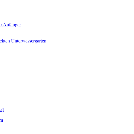
für Anfänger
ekten Unterwassergarten
P2]
mm