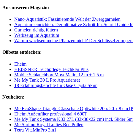
Aus unserem Magazin:
Nano-Aquaristik: Faszinierende Welt der Zwerggarnelen
Aquarium einrichten: Der ultimative Schritt-für-Schritt Guide 
Garnelen richtig füttern
Werkzeug im Aquarium
Warum wachsen meine Pflanzen nicht? Der Schlüssel zum perf
Olibetta entdecken:
Eheim
HEISSNER Teichpflege Teichklar Plus
Mobile Schlauchbox MoveMatic, 12 m + 1,5 m
Me My Tank 30 L Pro Aquarienset
18 Erfahrungsberichte für Oase CrystalSkim
Neuheiten:
Me EcoShape Triangle Glasschale Optiwhite 20 x 20 x 8 cm [
Eheim Außenfilter professional 4 600T
Me My Tank Systema K33 27L (33x38x22 cm) incl. Slider 5
Me Shrimp Royal Lollies Bee Pollen
Tetra VitaMinPro 3in1