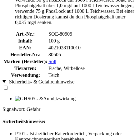
Phosphatgehalt über 1,0 mg/l auf 1000 l Teichwasser liegen,
verwende 75 g PhosLock auf 1000 L Teichwasser. Bei einer
richtigen Dosierung kannst du den Phosphatgehalt unter
0,035 mg/l senken.
Art.-Nr.:
SOE-80505
Inhalt:
100 g
EAN:
4021028110010
Hersteller-Nr.:
80505
Marken (Hersteller):
Söll
Tierarten:
Fische, Wirbellose
Verwendung:
Teich
Sicherheits- & Gefahrenhinweise
Signalwort: Gefahr
Sicherheitshinweise:
P101 - Ist ärztlicher Rat erforderlich, Verpackung oder
Kennzeichnungsetikett bereithalten.