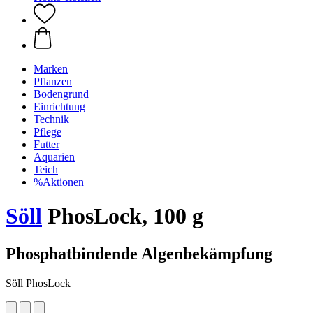
Marken
Pflanzen
Bodengrund
Einrichtung
Technik
Pflege
Futter
Aquarien
Teich
%Aktionen
Söll
PhosLock, 100 g
Phosphatbindende Algenbekämpfung
Söll PhosLock