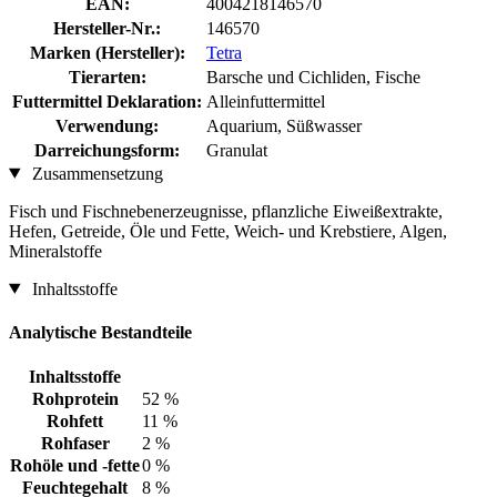
EAN:
4004218146570
Hersteller-Nr.:
146570
Marken (Hersteller):
Tetra
Tierarten:
Barsche und Cichliden, Fische
Futtermittel Deklaration:
Alleinfuttermittel
Verwendung:
Aquarium, Süßwasser
Darreichungsform:
Granulat
Zusammensetzung
Fisch und Fischnebenerzeugnisse, pflanzliche Eiweißextrakte,
Hefen, Getreide, Öle und Fette, Weich- und Krebstiere, Algen,
Mineralstoffe
Inhaltsstoffe
Analytische Bestandteile
Inhaltsstoffe
Rohprotein
52 %
Rohfett
11 %
Rohfaser
2 %
Rohöle und -fette
0 %
Feuchtegehalt
8 %