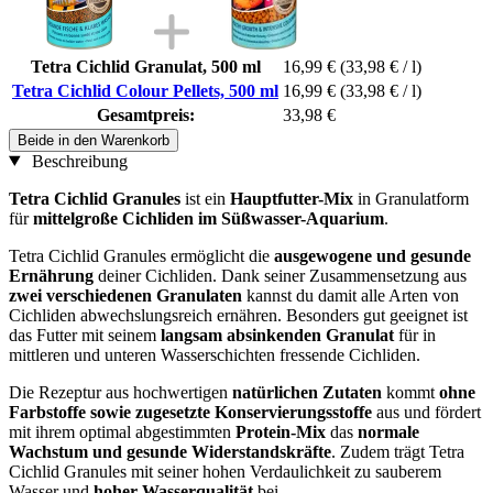
Tetra Cichlid Granulat, 500 ml
16,99 €
(33,98 € / l)
Tetra Cichlid Colour Pellets, 500 ml
16,99 €
(33,98 € / l)
Gesamtpreis:
33,98 €
Beide in den Warenkorb
Beschreibung
Tetra Cichlid Granules
ist ein
Hauptfutter-Mix
in Granulatform
für
mittelgroße Cichliden im Süßwasser-Aquarium
.
Tetra Cichlid Granules ermöglicht die
ausgewogene und gesunde
Ernährung
deiner Cichliden. Dank seiner Zusammensetzung aus
zwei verschiedenen Granulaten
kannst du damit alle Arten von
Cichliden abwechslungsreich ernähren. Besonders gut geeignet ist
das Futter mit seinem
langsam absinkenden Granulat
für in
mittleren und unteren Wasserschichten fressende Cichliden.
Die Rezeptur aus hochwertigen
natürlichen Zutaten
kommt
ohne
Farbstoffe sowie zugesetzte Konservierungsstoffe
aus und fördert
mit ihrem optimal abgestimmten
Protein-Mix
das
normale
Wachstum und gesunde Widerstandskräfte
. Zudem trägt Tetra
Cichlid Granules mit seiner hohen Verdaulichkeit zu sauberem
Wasser und
hoher Wasserqualität
bei.