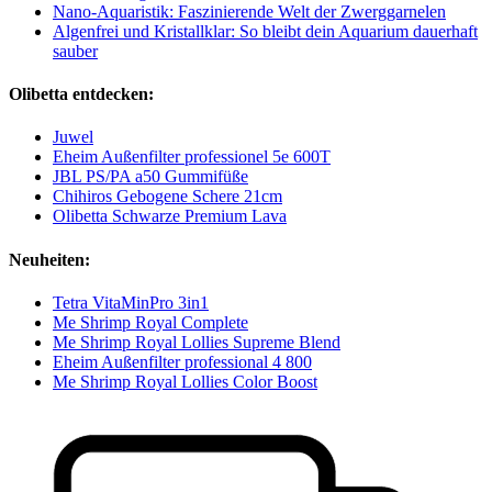
Nano-Aquaristik: Faszinierende Welt der Zwerggarnelen
Algenfrei und Kristallklar: So bleibt dein Aquarium dauerhaft
sauber
Olibetta entdecken:
Juwel
Eheim Außenfilter professionel 5e 600T
JBL PS/PA a50 Gummifüße
Chihiros Gebogene Schere 21cm
Olibetta Schwarze Premium Lava
Neuheiten:
Tetra VitaMinPro 3in1
Me Shrimp Royal Complete
Me Shrimp Royal Lollies Supreme Blend
Eheim Außenfilter professional 4 800
Me Shrimp Royal Lollies Color Boost