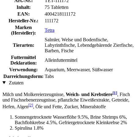
Art.-Nr.:
TET-111172
Inhalt:
75 Tabletten
EAN:
4004218111172
Hersteller-Nr.:
111172
Marken
Tetra
(Hersteller):
Salmler, Welse und Bodenfische,
Tierarten:
Labyrinthfische, Lebendgebärende Zierfische,
Barben, Fische
Futtermittel
Alleinfuttermittel
Deklaration:
Verwendung:
Aquarium, Meerwasser, Süßwasser
Darreichungsform:
Tabs
Zutaten
[1]
Milch und Molkereierzeugnisse,
Weich- und Krebstiere
, Fisch
und Fischnebenerzeugnisse, pflanzliche Eiweißextrakte, Getreide,
[2]
Hefen, Algen
, Öle und Fette, Zucker, Mineralstoffe
Sonnengetrocknete Wasserflöhe 9.5%, Brine Shrimps 6%,
Bachflohkrebse 4.5%, Gefriergetrocknete Kleinkrebse 2%
Spirulina 1.8%