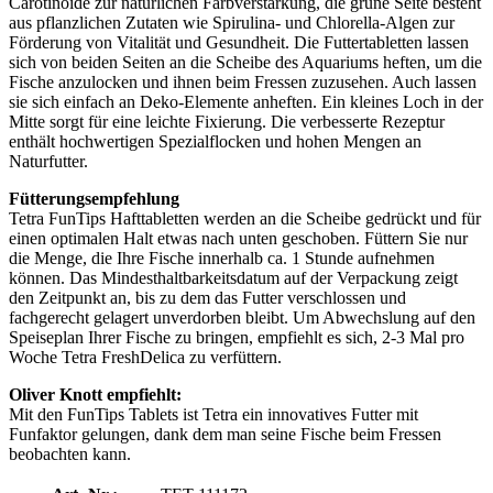
Carotinoide zur natürlichen Farbverstärkung, die grüne Seite besteht
aus pflanzlichen Zutaten wie Spirulina- und Chlorella-Algen zur
Förderung von Vitalität und Gesundheit. Die Futtertabletten lassen
sich von beiden Seiten an die Scheibe des Aquariums heften, um die
Fische anzulocken und ihnen beim Fressen zuzusehen. Auch lassen
sie sich einfach an Deko-Elemente anheften. Ein kleines Loch in der
Mitte sorgt für eine leichte Fixierung. Die verbesserte Rezeptur
enthält hochwertigen Spezialflocken und hohen Mengen an
Naturfutter.
Fütterungsempfehlung
Tetra FunTips Hafttabletten werden an die Scheibe gedrückt und für
einen optimalen Halt etwas nach unten geschoben. Füttern Sie nur
die Menge, die Ihre Fische innerhalb ca. 1 Stunde aufnehmen
können. Das Mindesthaltbarkeitsdatum auf der Verpackung zeigt
den Zeitpunkt an, bis zu dem das Futter verschlossen und
fachgerecht gelagert unverdorben bleibt. Um Abwechslung auf den
Speiseplan Ihrer Fische zu bringen, empfiehlt es sich, 2-3 Mal pro
Woche Tetra FreshDelica zu verfüttern.
Oliver Knott empfiehlt:
Mit den FunTips Tablets ist Tetra ein innovatives Futter mit
Funfaktor gelungen, dank dem man seine Fische beim Fressen
beobachten kann.