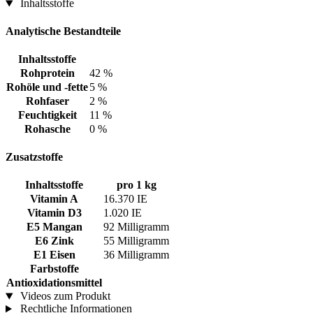
Inhaltsstoffe
Analytische Bestandteile
Inhaltsstoffe
Rohprotein
42 %
Rohöle und -fette
5 %
Rohfaser
2 %
Feuchtigkeit
11 %
Rohasche
0 %
Zusatzstoffe
Inhaltsstoffe
pro 1 kg
Vitamin A
16.370 IE
Vitamin D3
1.020 IE
E5 Mangan
92 Milligramm
E6 Zink
55 Milligramm
E1 Eisen
36 Milligramm
Farbstoffe
Antioxidationsmittel
Videos zum Produkt
Rechtliche Informationen