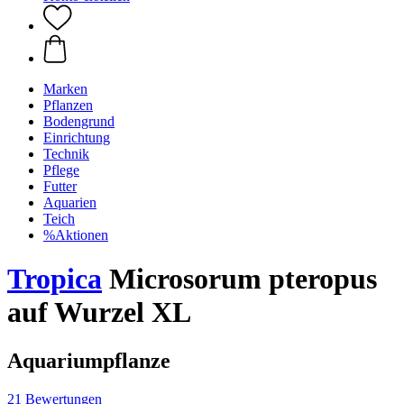
Marken
Pflanzen
Bodengrund
Einrichtung
Technik
Pflege
Futter
Aquarien
Teich
%Aktionen
Tropica
Microsorum pteropus
auf Wurzel XL
Aquariumpflanze
21 Bewertungen