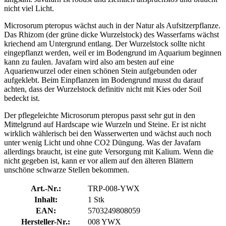
nicht viel Licht.
Microsorum pteropus wächst auch in der Natur als Aufsitzerpflanze.
Das Rhizom (der grüne dicke Wurzelstock) des Wasserfarns wächst
kriechend am Untergrund entlang. Der Wurzelstock sollte nicht
eingepflanzt werden, weil er im Bodengrund im Aquarium beginnen
kann zu faulen. Javafarn wird also am besten auf eine
Aquarienwurzel oder einen schönen Stein aufgebunden oder
aufgeklebt. Beim Einpflanzen im Bodengrund musst du darauf
achten, dass der Wurzelstock definitiv nicht mit Kies oder Soil
bedeckt ist.
Der pflegeleichte Microsorum pteropus passt sehr gut in den
Mittelgrund auf Hardscape wie Wurzeln und Steine. Er ist nicht
wirklich wählerisch bei den Wasserwerten und wächst auch noch
unter wenig Licht und ohne CO2 Düngung. Was der Javafarn
allerdings braucht, ist eine gute Versorgung mit Kalium. Wenn die
nicht gegeben ist, kann er vor allem auf den älteren Blättern
unschöne schwarze Stellen bekommen.
Art.-Nr.:
TRP-008-YWX
Inhalt:
1 Stk
EAN:
5703249808059
Hersteller-Nr.:
008 YWX