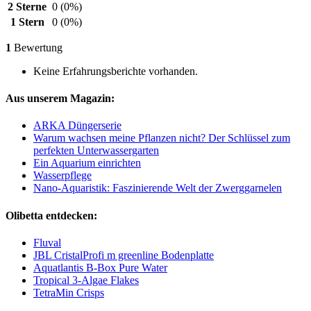
2 Sterne
0
(0%)
1 Stern
0
(0%)
1
Bewertung
Keine Erfahrungsberichte vorhanden.
Aus unserem Magazin:
ARKA Düngerserie
Warum wachsen meine Pflanzen nicht? Der Schlüssel zum
perfekten Unterwassergarten
Ein Aquarium einrichten
Wasserpflege
Nano-Aquaristik: Faszinierende Welt der Zwerggarnelen
Olibetta entdecken:
Fluval
JBL CristalProfi m greenline Bodenplatte
Aquatlantis B-Box Pure Water
Tropical 3-Algae Flakes
TetraMin Crisps