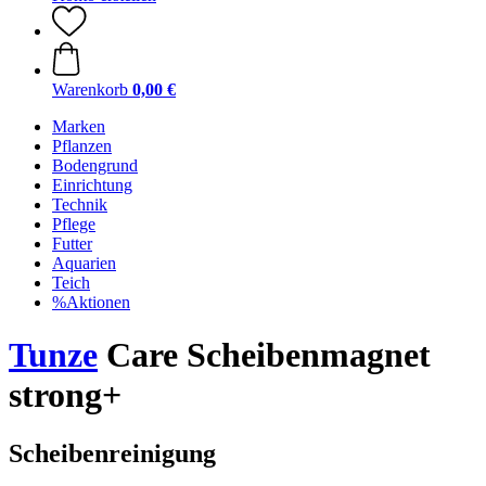
Warenkorb
0,00 €
Marken
Pflanzen
Bodengrund
Einrichtung
Technik
Pflege
Futter
Aquarien
Teich
%Aktionen
Tunze
Care Scheibenmagnet
strong+
Scheibenreinigung