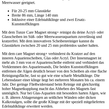
Meerwasser geeignet.
Für 20-25 mm Glasstärke
Breite 86 mm, Länge 140 mm
Inklusive einer Edelstahlklinge und zwei Ersatz-
Kunststoffklingen
Mit dem Tunze Care Magnet strong+ reinigst du deine Acryl- oder
Glasscheiben im Süß- oder Meerwasseraquarium zuverlässig und
kratzerfrei. Mit dem innovativen Scheibenreiniger kannst du
Glasstärken zwischen 20 und 25 mm problemlos sauber halten.
Mit dem care Magnet strong+ verhinderst du Kratzer auf den
inneren Aquarienscheiben, Glas oder Acryl. Der Innenmagnet ist
mehr als 3 mm von er Aquarienscheibe entfernt und verhindert das
Verklemmen des Aquariensands, Die beiden Kunststoffklingen
entfernen die Algen deutlich besser von den Scheiben als eine flache
Reinigungsfläche, fast so gut wie eine scharfe Metallklinge. Die
Lebensdauer einer klinge liegt bei mehreren Monaten bis ca. einem
Jahr. Der geringe Fließwiderstand beim Reinige mit gleichzeitig
hoher Magnetkupplung macht das Abheben des Magnets fast
unmöglich. Nur bei Glas-Aquarien mit besonders harten Algen, wie
z. B. älteren Ablagerungen an seitlichen Wänden oder dicken
Kalkrotalgen, sollte die große Klinge mit der speziell mitgelieferten
Edelstahlklinge erweitert werden.