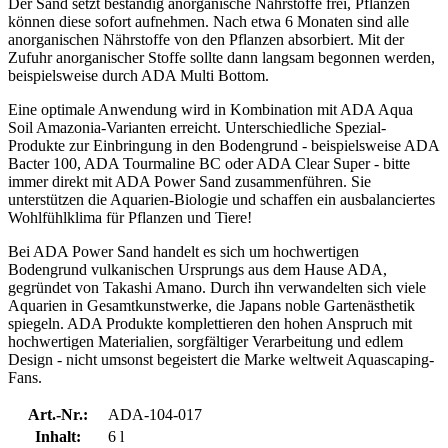
Der Sand setzt beständig anorganische Nährstoffe frei, Pflanzen
können diese sofort aufnehmen. Nach etwa 6 Monaten sind alle
anorganischen Nährstoffe von den Pflanzen absorbiert. Mit der
Zufuhr anorganischer Stoffe sollte dann langsam begonnen werden,
beispielsweise durch ADA Multi Bottom.
Eine optimale Anwendung wird in Kombination mit ADA Aqua
Soil Amazonia-Varianten erreicht. Unterschiedliche Spezial-
Produkte zur Einbringung in den Bodengrund - beispielsweise ADA
Bacter 100, ADA Tourmaline BC oder ADA Clear Super - bitte
immer direkt mit ADA Power Sand zusammenführen. Sie
unterstützen die Aquarien-Biologie und schaffen ein ausbalanciertes
Wohlfühlklima für Pflanzen und Tiere!
Bei ADA Power Sand handelt es sich um hochwertigen
Bodengrund vulkanischen Ursprungs aus dem Hause ADA,
gegründet von Takashi Amano. Durch ihn verwandelten sich viele
Aquarien in Gesamtkunstwerke, die Japans noble Gartenästhetik
spiegeln. ADA Produkte komplettieren den hohen Anspruch mit
hochwertigen Materialien, sorgfältiger Verarbeitung und edlem
Design - nicht umsonst begeistert die Marke weltweit Aquascaping-
Fans.
Art.-Nr.:
ADA-104-017
Inhalt:
6 l