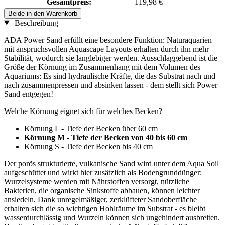
Gesamtpreis:
119,98 €
Beide in den Warenkorb
Beschreibung
ADA Power Sand erfüllt eine besondere Funktion: Naturaquarien
mit anspruchsvollen Aquascape Layouts erhalten durch ihn mehr
Stabilität, wodurch sie langlebiger werden. Ausschlaggebend ist die
Größe der Körnung im Zusammenhang mit dem Volumen des
Aquariums: Es sind hydraulische Kräfte, die das Substrat nach und
nach zusammenpressen und absinken lassen - dem stellt sich Power
Sand entgegen!
Welche Körnung eignet sich für welches Becken?
Körnung L - Tiefe der Becken über 60 cm
Körnung M - Tiefe der Becken von 40 bis 60 cm
Körnung S - Tiefe der Becken bis 40 cm
Der porös strukturierte, vulkanische Sand wird unter dem Aqua Soil
aufgeschüttet und wirkt hier zusätzlich als Bodengrunddünger:
Wurzelsysteme werden mit Nährstoffen versorgt, nützliche
Bakterien, die organische Sinkstoffe abbauen, können leichter
ansiedeln. Dank unregelmäßiger, zerklüfteter Sandoberfläche
erhalten sich die so wichtigen Hohlräume im Substrat - es bleibt
wasserdurchlässig und Wurzeln können sich ungehindert ausbreiten.