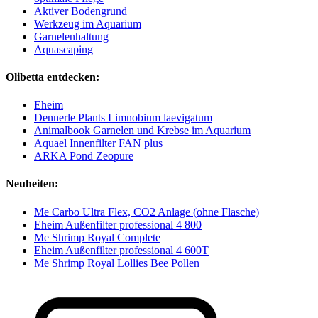
Aktiver Bodengrund
Werkzeug im Aquarium
Garnelenhaltung
Aquascaping
Olibetta entdecken:
Eheim
Dennerle Plants Limnobium laevigatum
Animalbook Garnelen und Krebse im Aquarium
Aquael Innenfilter FAN plus
ARKA Pond Zeopure
Neuheiten:
Me Carbo Ultra Flex, CO2 Anlage (ohne Flasche)
Eheim Außenfilter professional 4 800
Me Shrimp Royal Complete
Eheim Außenfilter professional 4 600T
Me Shrimp Royal Lollies Bee Pollen