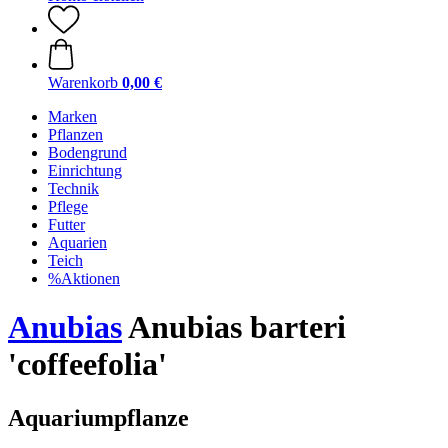
Warenkorb
0,00 €
Marken
Pflanzen
Bodengrund
Einrichtung
Technik
Pflege
Futter
Aquarien
Teich
%Aktionen
Anubias
Anubias barteri
'coffeefolia'
Aquariumpflanze