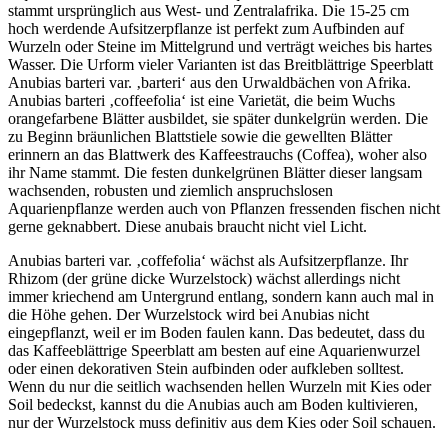
stammt ursprünglich aus West- und Zentralafrika. Die 15-25 cm
hoch werdende Aufsitzerpflanze ist perfekt zum Aufbinden auf
Wurzeln oder Steine im Mittelgrund und verträgt weiches bis hartes
Wasser. Die Urform vieler Varianten ist das Breitblättrige Speerblatt
Anubias barteri var. ‚barteri‘ aus den Urwaldbächen von Afrika.
Anubias barteri ‚coffeefolia‘ ist eine Varietät, die beim Wuchs
orangefarbene Blätter ausbildet, sie später dunkelgrün werden. Die
zu Beginn bräunlichen Blattstiele sowie die gewellten Blätter
erinnern an das Blattwerk des Kaffeestrauchs (Coffea), woher also
ihr Name stammt. Die festen dunkelgrünen Blätter dieser langsam
wachsenden, robusten und ziemlich anspruchslosen
Aquarienpflanze werden auch von Pflanzen fressenden fischen nicht
gerne geknabbert. Diese anubais braucht nicht viel Licht.
Anubias barteri var. ‚coffefolia‘ wächst als Aufsitzerpflanze. Ihr
Rhizom (der grüne dicke Wurzelstock) wächst allerdings nicht
immer kriechend am Untergrund entlang, sondern kann auch mal in
die Höhe gehen. Der Wurzelstock wird bei Anubias nicht
eingepflanzt, weil er im Boden faulen kann. Das bedeutet, dass du
das Kaffeeblättrige Speerblatt am besten auf eine Aquarienwurzel
oder einen dekorativen Stein aufbinden oder aufkleben solltest.
Wenn du nur die seitlich wachsenden hellen Wurzeln mit Kies oder
Soil bedeckst, kannst du die Anubias auch am Boden kultivieren,
nur der Wurzelstock muss definitiv aus dem Kies oder Soil schauen.