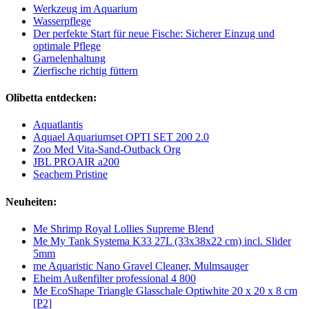
Werkzeug im Aquarium
Wasserpflege
Der perfekte Start für neue Fische: Sicherer Einzug und
optimale Pflege
Garnelenhaltung
Zierfische richtig füttern
Olibetta entdecken:
Aquatlantis
Aquael Aquariumset OPTI SET 200 2.0
Zoo Med Vita-Sand-Outback Org
JBL PROAIR a200
Seachem Pristine
Neuheiten:
Me Shrimp Royal Lollies Supreme Blend
Me My Tank Systema K33 27L (33x38x22 cm) incl. Slider
5mm
me Aquaristic Nano Gravel Cleaner, Mulmsauger
Eheim Außenfilter professional 4 800
Me EcoShape Triangle Glasschale Optiwhite 20 x 20 x 8 cm
[P2]