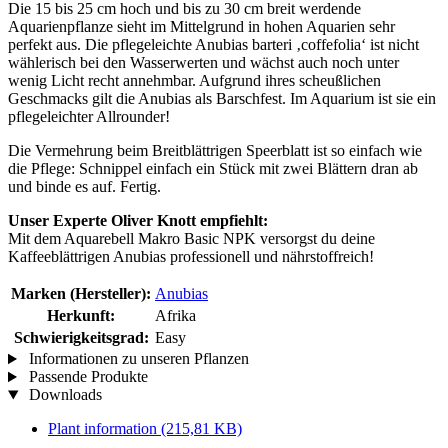
Die 15 bis 25 cm hoch und bis zu 30 cm breit werdende
Aquarienpflanze sieht im Mittelgrund in hohen Aquarien sehr
perfekt aus. Die pflegeleichte Anubias barteri ‚coffefolia‘ ist nicht
wählerisch bei den Wasserwerten und wächst auch noch unter
wenig Licht recht annehmbar. Aufgrund ihres scheußlichen
Geschmacks gilt die Anubias als Barschfest. Im Aquarium ist sie ein
pflegeleichter Allrounder!
Die Vermehrung beim Breitblättrigen Speerblatt ist so einfach wie
die Pflege: Schnippel einfach ein Stück mit zwei Blättern dran ab
und binde es auf. Fertig.
Unser Experte Oliver Knott empfiehlt:
Mit dem Aquarebell Makro Basic NPK versorgst du deine
Kaffeeblättrigen Anubias professionell und nährstoffreich!
Marken (Hersteller):
Anubias
Herkunft:
Afrika
Schwierigkeitsgrad:
Easy
Informationen zu unseren Pflanzen
Passende Produkte
Downloads
Plant information
(215,81 KB)