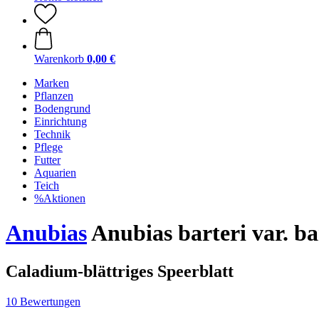
Warenkorb
0,00 €
Marken
Pflanzen
Bodengrund
Einrichtung
Technik
Pflege
Futter
Aquarien
Teich
%Aktionen
Anubias
Anubias barteri var. ba
Caladium-blättriges Speerblatt
10 Bewertungen