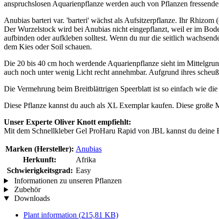
anspruchslosen Aquarienpflanze werden auch von Pflanzen fressenden 
Anubias barteri var. 'barteri' wächst als Aufsitzerpflanze. Ihr Rhiz
Der Wurzelstock wird bei Anubias nicht eingepflanzt, weil er im Bode
aufbinden oder aufkleben solltest. Wenn du nur die seitlich wachsend
dem Kies oder Soil schauen.
Die 20 bis 40 cm hoch werdende Aquarienpflanze sieht im Mittelgrund i
auch noch unter wenig Licht recht annehmbar. Aufgrund ihres scheußl
Die Vermehrung beim Breitblättrigen Speerblatt ist so einfach wie die 
Diese Pflanze kannst du auch als XL Exemplar kaufen. Diese große Mut
Unser Experte Oliver Knott empfiehlt:
Mit dem Schnellkleber Gel ProHaru Rapid von JBL kannst du deine Br
Marken (Hersteller):
Anubias
Herkunft:
Afrika
Schwierigkeitsgrad:
Easy
Informationen zu unseren Pflanzen
Zubehör
Downloads
Plant information
(215,81 KB)