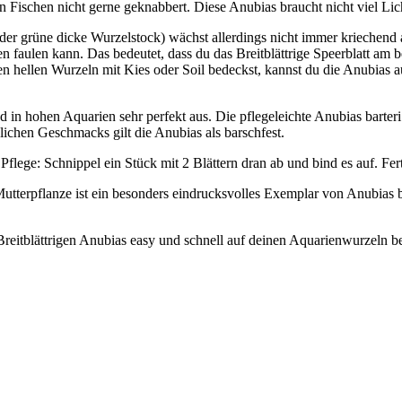
Fischen nicht gerne geknabbert. Diese Anubias braucht nicht viel Lic
om (der grüne dicke Wurzelstock) wächst allerdings nicht immer krieche
n faulen kann. Das bedeutet, dass du das Breitblättrige Speerblatt am 
en hellen Wurzeln mit Kies oder Soil bedeckst, kannst du die Anubias 
n hohen Aquarien sehr perfekt aus. Die pflegeleichte Anubias barteri v
ichen Geschmacks gilt die Anubias als barschfest.
Pflege: Schnippel ein Stück mit 2 Blättern dran ab und bind es auf. Fert
terpflanze ist ein besonders eindrucksvolles Exemplar von Anubias bart
eitblättrigen Anubias easy und schnell auf deinen Aquarienwurzeln be