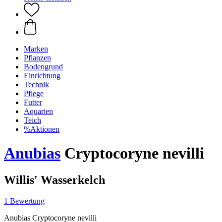
Marken
Pflanzen
Bodengrund
Einrichtung
Technik
Pflege
Futter
Aquarien
Teich
%Aktionen
Anubias
Cryptocoryne nevilli
Willis' Wasserkelch
1 Bewertung
Anubias Cryptocoryne nevilli