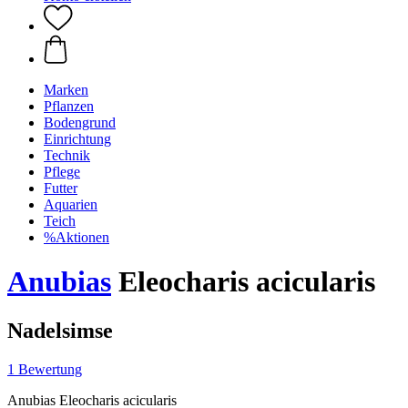
Marken
Pflanzen
Bodengrund
Einrichtung
Technik
Pflege
Futter
Aquarien
Teich
%Aktionen
Anubias
Eleocharis acicularis
Nadelsimse
1 Bewertung
Anubias Eleocharis acicularis