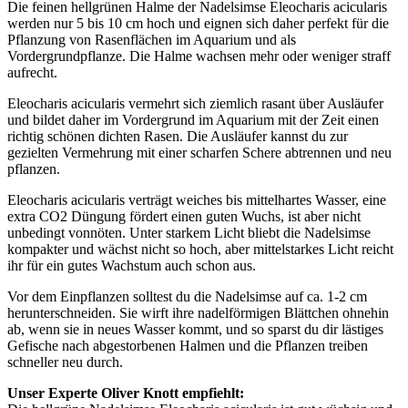
Die feinen hellgrünen Halme der Nadelsimse Eleocharis acicularis
werden nur 5 bis 10 cm hoch und eignen sich daher perfekt für die
Pflanzung von Rasenflächen im Aquarium und als
Vordergrundpflanze. Die Halme wachsen mehr oder weniger straff
aufrecht.
Eleocharis acicularis vermehrt sich ziemlich rasant über Ausläufer
und bildet daher im Vordergrund im Aquarium mit der Zeit einen
richtig schönen dichten Rasen. Die Ausläufer kannst du zur
gezielten Vermehrung mit einer scharfen Schere abtrennen und neu
pflanzen.
Eleocharis acicularis verträgt weiches bis mittelhartes Wasser, eine
extra CO2 Düngung fördert einen guten Wuchs, ist aber nicht
unbedingt vonnöten. Unter starkem Licht bliebt die Nadelsimse
kompakter und wächst nicht so hoch, aber mittelstarkes Licht reicht
ihr für ein gutes Wachstum auch schon aus.
Vor dem Einpflanzen solltest du die Nadelsimse auf ca. 1-2 cm
herunterschneiden. Sie wirft ihre nadelförmigen Blättchen ohnehin
ab, wenn sie in neues Wasser kommt, und so sparst du dir lästiges
Gefische nach abgestorbenen Halmen und die Pflanzen treiben
schneller neu durch.
Unser Experte Oliver Knott empfiehlt: