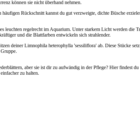
rrenz können sie nicht überhand nehmen.
ch häufigen Rückschnitt kannst du gut verzweigte, dichte Büsche erzie
des leuchten regelrecht im Aquarium. Unter starkem Licht werden die Tr
tiger und die Blattfarben entwickeln sich strahlender.
en deiner Limnophila heterophylla 'sessiliflora' ab. Diese Stücke set
n Gruppe.
erblättern, aber sie ist dir zu aufwändig in der Pflege? Hier findest d
einfacher zu halten.