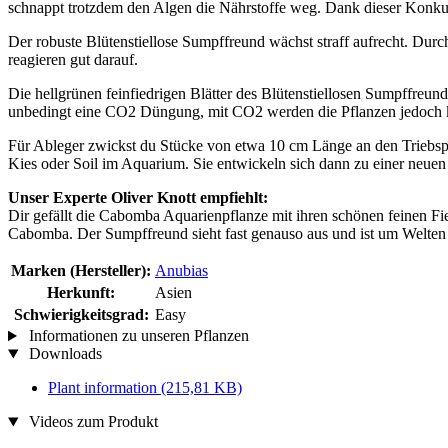
schnappt trotzdem den Algen die Nährstoffe weg. Dank dieser Konku
Der robuste Blütenstiellose Sumpffreund wächst straff aufrecht. Dur
reagieren gut darauf.
Die hellgrünen feinfiedrigen Blätter des Blütenstiellosen Sumpffreun
unbedingt eine CO2 Düngung, mit CO2 werden die Pflanzen jedoch kräf
Für Ableger zwickst du Stücke von etwa 10 cm Länge an den Triebspitz
Kies oder Soil im Aquarium. Sie entwickeln sich dann zu einer neue
Unser Experte Oliver Knott empfiehlt:
Dir gefällt die Cabomba Aquarienpflanze mit ihren schönen feinen Fied
Cabomba. Der Sumpffreund sieht fast genauso aus und ist um Welten 
Marken (Hersteller):
Anubias
Herkunft:
Asien
Schwierigkeitsgrad:
Easy
Informationen zu unseren Pflanzen
Downloads
Plant information
(215,81 KB)
Videos zum Produkt