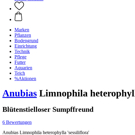
Marken
Pflanzen
Bodengrund
Einrichtung
Technik
Pflege
Futter
Aquarien
Teich
%Aktionen
Anubias
Limnophila heterophylla
Blütenstielloser Sumpffreund
6 Bewertungen
Anubias Limnophila heterophylla 'sessiliflora'