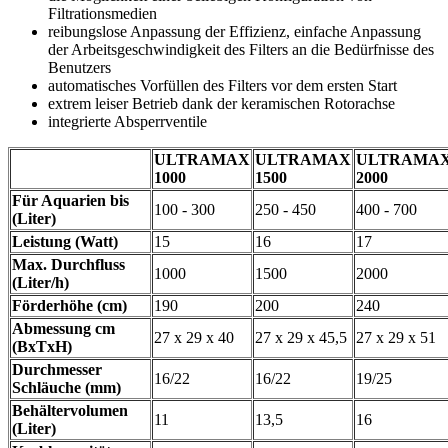
Filtrationsmedien
reibungslose Anpassung der Effizienz, einfache Anpassung
der Arbeitsgeschwindigkeit des Filters an die Bedürfnisse des
Benutzers
automatisches Vorfüllen des Filters vor dem ersten Start
extrem leiser Betrieb dank der keramischen Rotorachse
integrierte Absperrventile
ULTRAMAX
ULTRAMAX
ULTRAMA
1000
1500
2000
Für Aquarien bis
100 - 300
250 - 450
400 - 700
(Liter)
Leistung (Watt)
15
16
17
Max. Durchfluss
1000
1500
2000
(Liter/h)
Förderhöhe (cm)
190
200
240
Abmessung cm
27 x 29 x 40
27 x 29 x 45,5
27 x 29 x 51
(BxTxH)
Durchmesser
16/22
16/22
19/25
Schläuche (mm)
Behältervolumen
11
13,5
16
(Liter)