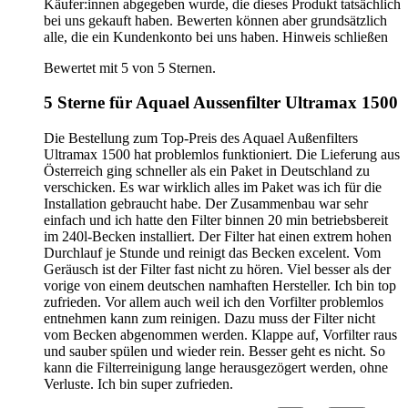
Käufer:innen abgegeben wurde, die dieses Produkt tatsächlich
bei uns gekauft haben. Bewerten können aber grundsätzlich
alle, die ein Kundenkonto bei uns haben.
Hinweis schließen
Bewertet mit 5 von 5 Sternen.
5 Sterne für Aquael Aussenfilter Ultramax 1500
Die Bestellung zum Top-Preis des Aquael Außenfilters
Ultramax 1500 hat problemlos funktioniert. Die Lieferung aus
Österreich ging schneller als ein Paket in Deutschland zu
verschicken. Es war wirklich alles im Paket was ich für die
Installation gebraucht habe. Der Zusammenbau war sehr
einfach und ich hatte den Filter binnen 20 min betriebsbereit
im 240l-Becken installiert. Der Filter hat einen extrem hohen
Durchlauf je Stunde und reinigt das Becken excelent. Vom
Geräusch ist der Filter fast nicht zu hören. Viel besser als der
vorige von einem deutschen namhaften Hersteller. Ich bin top
zufrieden. Vor allem auch weil ich den Vorfilter problemlos
entnehmen kann zum reinigen. Dazu muss der Filter nicht
vom Becken abgenommen werden. Klappe auf, Vorfilter raus
und sauber spülen und wieder rein. Besser geht es nicht. So
kann die Filterreinigung lange herausgezögert werden, ohne
Verluste. Ich bin super zufrieden.