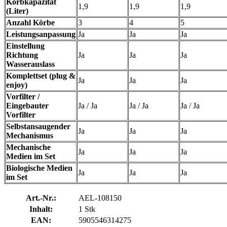
Korbkapazität
1,9
1,9
1,9
(Liter)
Anzahl Körbe
3
4
5
Leistungsanpassung
Ja
Ja
Ja
Einstellung
Richtung
Ja
Ja
Ja
Wasserauslass
Komplettset (plug &
Ja
Ja
Ja
enjoy)
Vorfilter /
Eingebauter
Ja / Ja
Ja / Ja
Ja / Ja
Vorfilter
Selbstansaugender
Ja
Ja
Ja
Mechanismus
Mechanische
Ja
Ja
Ja
Medien im Set
Biologische Medien
Ja
Ja
Ja
im Set
Art.-Nr.:
AEL-108150
Inhalt:
1 Stk
EAN:
5905546314275