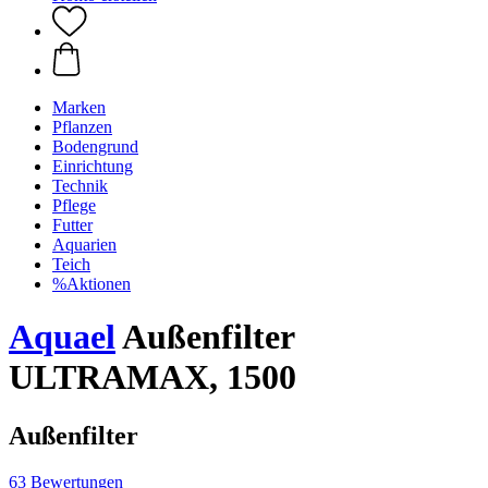
Marken
Pflanzen
Bodengrund
Einrichtung
Technik
Pflege
Futter
Aquarien
Teich
%Aktionen
Aquael
Außenfilter
ULTRAMAX, 1500
Außenfilter
63 Bewertungen