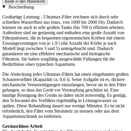
Beide in den Warenkorb
Beschreibung
Großartige Leistung - Ultramax-Filter zeichnen sich durch sehr
schnellen Wasserfluss aus (max. von 1000 bis 2000 l/h). Dadurch
können sie auch in sehr großen Tanks (bis 700 l) effizient arbeiten.
Außerdem sind sie geräumig und enthalten eine große Anzahl von
Filterpatronen, die in bequemen ergonomischen Körben mit einem
Fassungsvermögen von je 1,9 l (die Anzahl der Körbe je nach
Modell liegt zwischen 3 und 5) untergebracht sind. Dadurch
garantieren sie eine effektive mechanische und biologische
Filtration. Sie haben sorgfältig ausgewählte Füllungen für die
Bedürfnisse eines typischen Aquariums.
Die Abdeckung jedes Ultramax-Filters hat einen eingebauten großen
Schaumvorfliter (Kapazität ca. 0,6 l). Seine Aufgabe ist es, dickere
mechanische Verunreinigungen einzufangen, bevor sie in den Filter
gelangen, so dass das Gerät vor Verstopfung geschützt ist. Eine
häufige Reinigung des Geräts ist daher nicht notwendig. Es genügt,
den Schwamm des Vorfilters regelmäßig in Leitungswasser zu
spülen. Diese Behandlung dauert nur wenige Minuten. Es ist nicht
erforderlich, den Filter vom Stromnetz zu trennen oder aus dem
Aquariumsschrank zu entfernen.
Geräuschlose Arbeit