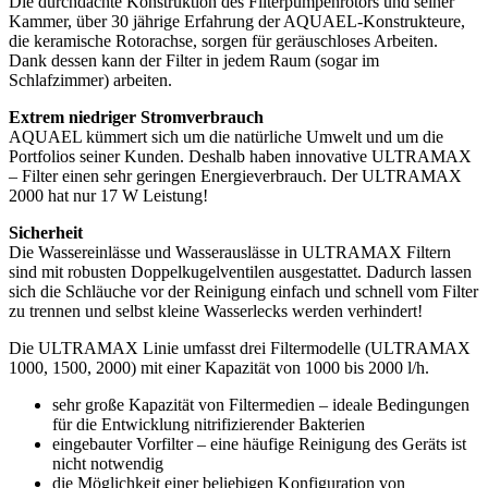
Die durchdachte Konstruktion des Filterpumpenrotors und seiner
Kammer, über 30 jährige Erfahrung der AQUAEL-Konstrukteure,
die keramische Rotorachse, sorgen für geräuschloses Arbeiten.
Dank dessen kann der Filter in jedem Raum (sogar im
Schlafzimmer) arbeiten.
Extrem niedriger Stromverbrauch
AQUAEL kümmert sich um die natürliche Umwelt und um die
Portfolios seiner Kunden. Deshalb haben innovative ULTRAMAX
– Filter einen sehr geringen Energieverbrauch. Der ULTRAMAX
2000 hat nur 17 W Leistung!
Sicherheit
Die Wassereinlässe und Wasserauslässe in ULTRAMAX Filtern
sind mit robusten Doppelkugelventilen ausgestattet. Dadurch lassen
sich die Schläuche vor der Reinigung einfach und schnell vom Filter
zu trennen und selbst kleine Wasserlecks werden verhindert!
Die ULTRAMAX Linie umfasst drei Filtermodelle (ULTRAMAX
1000, 1500, 2000) mit einer Kapazität von 1000 bis 2000 l/h.
sehr große Kapazität von Filtermedien – ideale Bedingungen
für die Entwicklung nitrifizierender Bakterien
eingebauter Vorfilter – eine häufige Reinigung des Geräts ist
nicht notwendig
die Möglichkeit einer beliebigen Konfiguration von