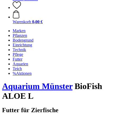
Warenkorb
0,00 €
Marken
Pflanzen
Bodengrund
Einrichtung
Technik
Pflege
Futter
Aquarien
Teich
%Aktionen
Aquarium Münster
BioFish
ALOE L
Futter für Zierfische