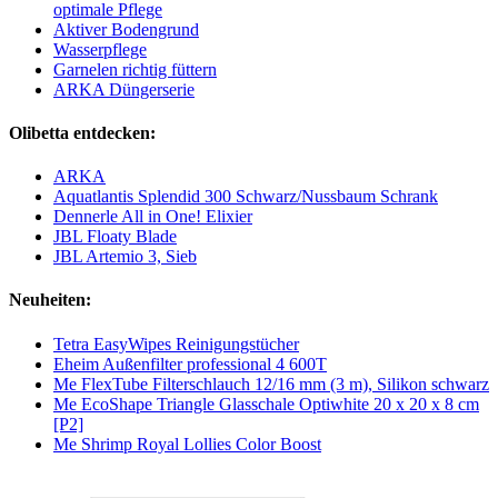
optimale Pflege
Aktiver Bodengrund
Wasserpflege
Garnelen richtig füttern
ARKA Düngerserie
Olibetta entdecken:
ARKA
Aquatlantis Splendid 300 Schwarz/Nussbaum Schrank
Dennerle All in One! Elixier
JBL Floaty Blade
JBL Artemio 3, Sieb
Neuheiten:
Tetra EasyWipes Reinigungstücher
Eheim Außenfilter professional 4 600T
Me FlexTube Filterschlauch 12/16 mm (3 m), Silikon schwarz
Me EcoShape Triangle Glasschale Optiwhite 20 x 20 x 8 cm
[P2]
Me Shrimp Royal Lollies Color Boost