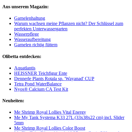
Aus unserem Magazin:
Garnelenhaltung
Warum wachsen meine Pflanzen nicht? Der Schlüssel zum
perfekten Unterwassergarten
Wasserpflege
Wasseraufbereitung
Garnelen richtig füttern
Olibetta entdecken:
Aquatlantis
HEISSNER Teichfigur Ente
Dennerle Plants Rotala sp. 'Wayanad' CUP
Tetra Pond WaterBalance
Nyos® Calcium CA Test Kit
Neuheiten:
Me Shrimp Royal Lollies Vital Energy
Me My Tank Systema K33 27L (33x38x22 cm) incl. Slider
5mm
Me Shrimp Royal Lollies Color Boost