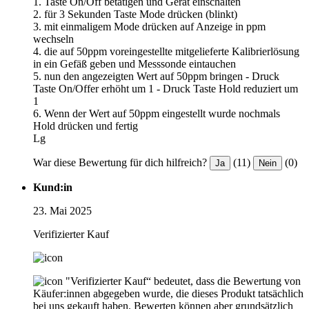
1. Taste On/Off betätigen und Gerät einschalten
2. für 3 Sekunden Taste Mode drücken (blinkt)
3. mit einmaligem Mode drücken auf Anzeige in ppm
wechseln
4. die auf 50ppm voreingestellte mitgelieferte Kalibrierlösung
in ein Gefäß geben und Messsonde eintauchen
5. nun den angezeigten Wert auf 50ppm bringen - Druck
Taste On/Offer erhöht um 1 - Druck Taste Hold reduziert um
1
6. Wenn der Wert auf 50ppm eingestellt wurde nochmals
Hold drücken und fertig
Lg
War diese Bewertung für dich hilfreich?
(11)
(0)
Ja
Nein
Kund:in
23. Mai 2025
Verifizierter Kauf
"Verifizierter Kauf“ bedeutet, dass die Bewertung von
Käufer:innen abgegeben wurde, die dieses Produkt tatsächlich
bei uns gekauft haben. Bewerten können aber grundsätzlich