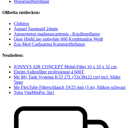
Wasseraufbereitung
Olibetta entdecken:
Chihiros
Aquael Saugnapf 24mm
Aponogeton madagascariensis - Knollenpflanze
Oase HighLine optiwhite 600 Kombination Weiß
Zoo Med Cashuarina Kunststoffpflanze
Neuheiten:
JONNYS AIR CONCEPT Mobil-Filter 10 x 10 x 32 cm
Eheim Außenfilter professional 4 600T
Me My Tank Systema K33 27L (33x38x22 cm) incl. Slider
5mm
Me FlexTube Filterschlauch 19/25 mm (3 m), Silikon schwarz
Tetra VitaMinPro 3in1