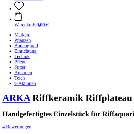
Warenkorb
0,00 €
Marken
Pflanzen
Bodengrund
Einrichtung
Technik
Pflege
Futter
Aquarien
Teich
%Aktionen
ARKA
Riffkeramik Riffplateau
Handgefertigtes Einzelstück für Riffaquar
4 Bewertungen